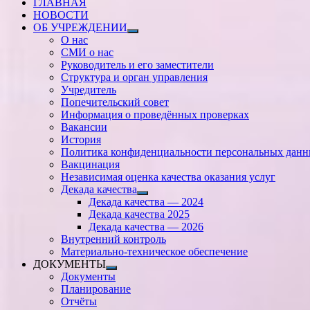
ГЛАВНАЯ
НОВОСТИ
ОБ УЧРЕЖДЕНИИ
Показать
О нас
подменю
СМИ о нас
Руководитель и его заместители
Структура и орган управления
Учредитель
Попечительский совет
Информация о проведённых проверках
Вакансии
История
Политика конфиденциальности персональных дан
Вакцинация
Независимая оценка качества оказания услуг
Декада качества
Показать
Декада качества — 2024
подменю
Декада качества 2025
Декада качества — 2026
Внутренний контроль
Материально-техническое обеспечение
ДОКУМЕНТЫ
Показать
Документы
подменю
Планирование
Отчёты