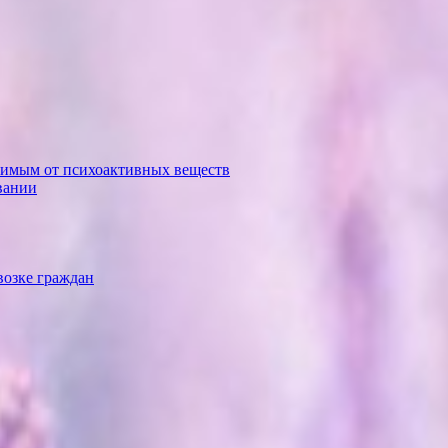
симым от психоактивных веществ
вании
возке граждан