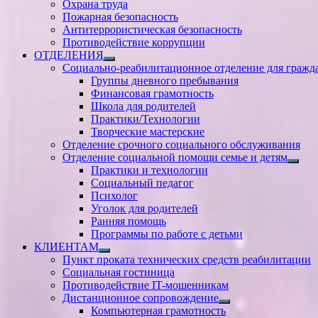
Охрана труда
Пожарная безопасность
Антитеррористическая безопасность
Противодействие коррупции
ОТДЕЛЕНИЯ
Показать
Социально-реабилитационное отделение для гражд
подменю
Группы дневного пребывания
Финансовая грамотность
Школа для родителей
Практики/Технологии
Творческие мастерские
Отделение срочного социального обслуживания
Отделение социальной помощи семье и детям
Показ
Практики и технологии
подм
Социальный педагог
Психолог
Уголок для родителей
Ранняя помощь
Программы по работе с детьми
КЛИЕНТАМ
Показать
Пункт проката технических средств реабилитации
подменю
Социальная гостиница
Противодействие IT-мошенникам
Дистанционное сопровождение
Показать
Компьютерная грамотность
подменю