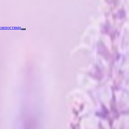
можностями
Показать
подменю