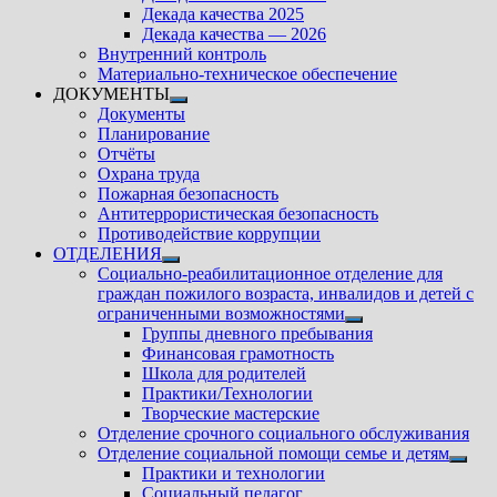
подменю
Декада качества 2025
Декада качества — 2026
Внутренний контроль
Материально-техническое обеспечение
ДОКУМЕНТЫ
Показать
Документы
подменю
Планирование
Отчёты
Охрана труда
Пожарная безопасность
Антитеррористическая безопасность
Противодействие коррупции
ОТДЕЛЕНИЯ
Показать
Социально-реабилитационное отделение для
подменю
граждан пожилого возраста, инвалидов и детей с
ограниченными возможностями
Показать
Группы дневного пребывания
подменю
Финансовая грамотность
Школа для родителей
Практики/Технологии
Творческие мастерские
Отделение срочного социального обслуживания
Отделение социальной помощи семье и детям
Показ
Практики и технологии
подм
Социальный педагог