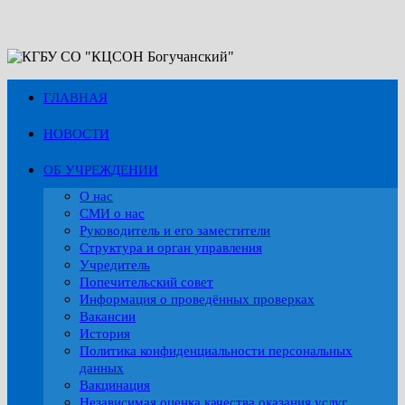
Перейти
к
содержимому
ГЛАВНАЯ
НОВОСТИ
ОБ УЧРЕЖДЕНИИ
О нас
СМИ о нас
Руководитель и его заместители
Структура и орган управления
Учредитель
Попечительский совет
Информация о проведённых проверках
Вакансии
История
Политика конфиденциальности персональных
данных
Вакцинация
Независимая оценка качества оказания услуг