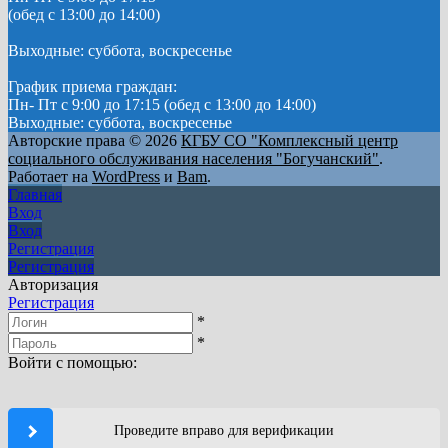
(обед с 13:00 до 14:00)
Выходные: суббота, воскресенье
График приема граждан:
Пн- Пт с 9:00 до 17:15 (обед с 13:00 до 14:00)
Выходные: суббота, воскресенье
Авторские права © 2026
КГБУ СО "Комплексный центр
социального обслуживания населения "Богучанский"
.
Работает на
WordPress
и
Bam
.
Главная
Вход
Вход
Регистрация
Регистрация
Авторизация
Регистрация
*
*
Войти с помощью:
Проведите вправо для верификации