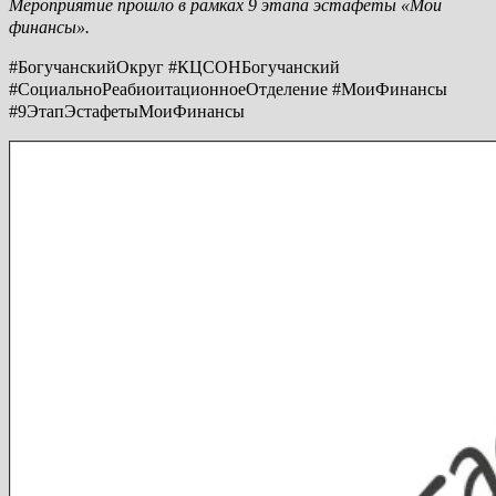
Мероприятие прошло в рамках 9 этапа эстафеты «Мои
финансы».
#БогучанскийОкруг #КЦСОНБогучанский
#СоциальноРеабиоитационноеОтделение #МоиФинансы
#9ЭтапЭстафетыМоиФинансы