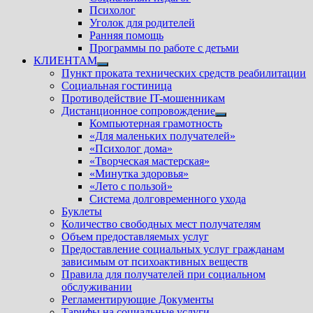
Психолог
Уголок для родителей
Ранняя помощь
Программы по работе с детьми
КЛИЕНТАМ
Показать
Пункт проката технических средств реабилитации
подменю
Социальная гостиница
Противодействие IT-мошенникам
Дистанционное сопровождение
Показать
Компьютерная грамотность
подменю
«Для маленьких получателей»
«Психолог дома»
«Творческая мастерская»
«Минутка здоровья»
«Лето с пользой»
Система долговременного ухода
Буклеты
Количество свободных мест получателям
Объем предоставляемых услуг
Предоставление социальных услуг гражданам
зависимым от психоактивных веществ
Правила для получателей при социальном
обслуживании
Регламентирующие Документы
Тарифы на социальные услуги