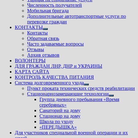
Численность получателей
Мобильная бригада
Дополнительные автотранспортные услуги по
перевозке граждан
КОНТАКТЫ
Показать
Контакты
подменю
Обратная связь
Часто задаваемые вопросы
Отзывы
Архив отзывов
ВОЛОНТЕРЫ
ДЛЯ ГРАЖДАН ЛНР, ДНР и УКРАИНЫ
КАРТА САЙТА
КОНТРОЛЬ КАЧЕСТВА ПИТАНИЯ
Система долговременного ухода
Показать
Пункт проката технических средств реабилитации
подменю
Стационарнозамещающие технологии
Показать
Группа дневного пребывания «Время
подменю
серебряных»
Санаторий на дому
Стационар на дому
Школа по уходу
«ПЕРЕДЫШКА»
Для участников специальной военной операции и их