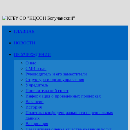
Перейти
к
содержимому
ГЛАВНАЯ
НОВОСТИ
ОБ УЧРЕЖДЕНИИ
О нас
СМИ о нас
Руководитель и его заместители
Структура и орган управления
Учредитель
Попечительский совет
Информация о проведённых проверках
Вакансии
История
Политика конфиденциальности персональных
данных
Вакцинация
Независимая оценка качества оказания услуг