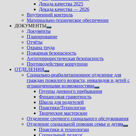
подменю
Декада качества 2025
Декада качества — 2026
Внутренний контроль
Материально-техническое обеспечение
ДОКУМЕНТЫ
Показать
Документы
подменю
Планирование
Отчёты
Охрана труда
Пожарная безопасность
Антитеррористическая безопасность
Противодействие коррупции
ОТДЕЛЕНИЯ
Показать
Социально-реабилитационное отделение для
подменю
граждан пожилого возраста, инвалидов и детей с
ограниченными возможностями
Показать
Группы дневного пребывания
подменю
Финансовая грамотность
Школа для родителей
Практики/Технологии
Творческие мастерские
Отделение срочного социального обслуживания
Отделение социальной помощи семье и детям
Показ
Практики и технологии
подм
Социальный педагог