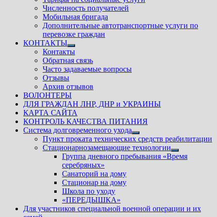
Численность получателей
Мобильная бригада
Дополнительные автотранспортные услуги по
перевозке граждан
КОНТАКТЫ
Показать
Контакты
подменю
Обратная связь
Часто задаваемые вопросы
Отзывы
Архив отзывов
ВОЛОНТЕРЫ
ДЛЯ ГРАЖДАН ЛНР, ДНР и УКРАИНЫ
КАРТА САЙТА
КОНТРОЛЬ КАЧЕСТВА ПИТАНИЯ
Система долговременного ухода
Показать
Пункт проката технических средств реабилитации
подменю
Стационарнозамещающие технологии
Показать
Группа дневного пребывания «Время
подменю
серебряных»
Санаторий на дому
Стационар на дому
Школа по уходу
«ПЕРЕДЫШКА»
Для участников специальной военной операции и их