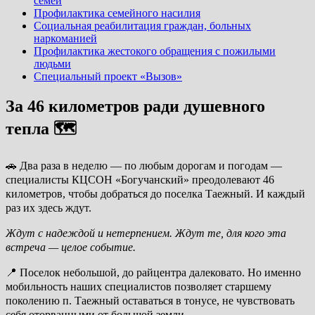
семей
Профилактика семейного насилия
Социальная реабилитация граждан, больных
наркоманией
Профилактика жестокого обращения с пожилыми
людьми
Специальный проект «Вызов»
За 46 километров ради душевного
тепла 🗺️
🚗 Два раза в неделю — по любым дорогам и погодам —
специалисты КЦСОН «Богучанский» преодолевают 46
километров, чтобы добраться до поселка Таежный. И каждый
раз их здесь ждут.
Ждут с надеждой и нетерпением. Ждут те, для кого эта
встреча — целое событие.
📍 Поселок небольшой, до райцентра далековато. Но именно
мобильность наших специалистов позволяет старшему
поколению п. Таежный оставаться в тонусе, не чувствовать
себя оторванными от большой земли.