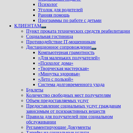
Психолог
Уголок для родителей
Ранняя помощь
Программы по работе с детьми
КЛИЕНТАМ
Показать
Пункт проката технических средств реабилитации
подменю
Социальная гостиница
Противодействие IT-мошенникам
Дистанционное сопровождение
Показать
Компьютерная грамотность
подменю
«Для маленьких получателей»
«Психолог дома»
«Творческая мастерская»
«Минутка здоровья»
«Лето с пользой»
Система долговременного ухода
Буклеты
Количество свободных мест получателям
Объем предоставляемых услуг
Предоставление социальных услуг гражданам
зависимым от психоактивных веществ
Правила для получателей при социальном
обслуживании
Регламентирующие Документы
Тарифы на социальные услуги