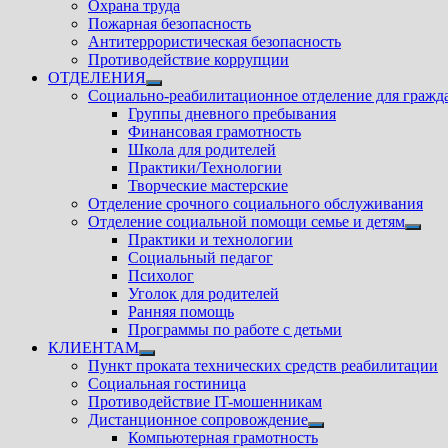
Охрана труда
Пожарная безопасность
Антитеррористическая безопасность
Противодействие коррупции
ОТДЕЛЕНИЯ
Показать
Социально-реабилитационное отделение для гражд
подменю
Группы дневного пребывания
Финансовая грамотность
Школа для родителей
Практики/Технологии
Творческие мастерские
Отделение срочного социального обслуживания
Отделение социальной помощи семье и детям
Показ
Практики и технологии
подм
Социальный педагог
Психолог
Уголок для родителей
Ранняя помощь
Программы по работе с детьми
КЛИЕНТАМ
Показать
Пункт проката технических средств реабилитации
подменю
Социальная гостиница
Противодействие IT-мошенникам
Дистанционное сопровождение
Показать
Компьютерная грамотность
подменю