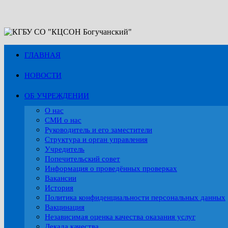
Перейти
к
содержимому
ГЛАВНАЯ
НОВОСТИ
ОБ УЧРЕЖДЕНИИ
О нас
СМИ о нас
Руководитель и его заместители
Структура и орган управления
Учредитель
Попечительский совет
Информация о проведённых проверках
Вакансии
История
Политика конфиденциальности персональных данных
Вакцинация
Независимая оценка качества оказания услуг
Декада качества