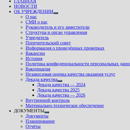
ГЛАВНАЯ
НОВОСТИ
ОБ УЧРЕЖДЕНИИ
Показать
О нас
подменю
СМИ о нас
Руководитель и его заместители
Структура и орган управления
Учредитель
Попечительский совет
Информация о проведённых проверках
Вакансии
История
Политика конфиденциальности персональных дан
Вакцинация
Независимая оценка качества оказания услуг
Декада качества
Показать
Декада качества — 2024
подменю
Декада качества 2025
Декада качества — 2026
Внутренний контроль
Материально-техническое обеспечение
ДОКУМЕНТЫ
Показать
Документы
подменю
Планирование
Отчёты