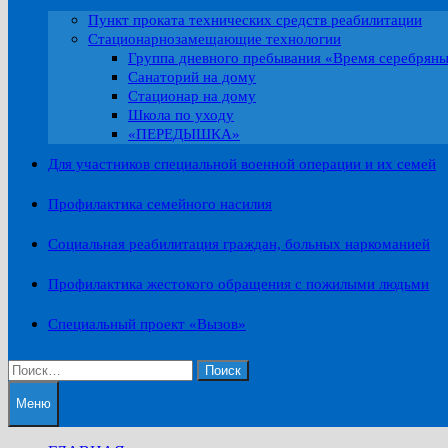
Пункт проката технических средств реабилитации
Стационарнозамещающие технологии
Группа дневного пребывания «Время серебрян
Санаторий на дому
Стационар на дому
Школа по уходу
«ПЕРЕДЫШКА»
Для участников специальной военной операции и их семей
Профилактика семейного насилия
Социальная реабилитация граждан, больных наркоманией
Профилактика жестокого обращения с пожилыми людьми
Специальный проект «Вызов»
Найти:
Меню