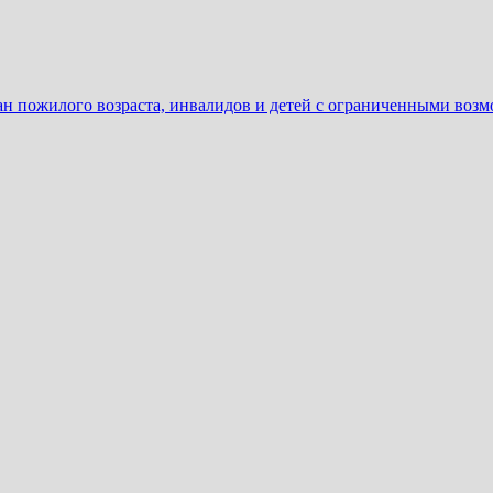
ан пожилого возраста, инвалидов и детей с ограниченными воз
ать
еню