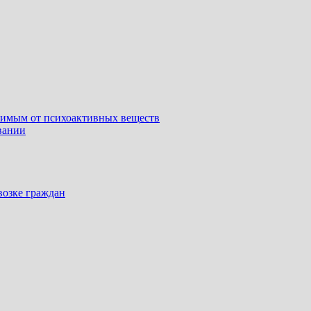
симым от психоактивных веществ
вании
возке граждан