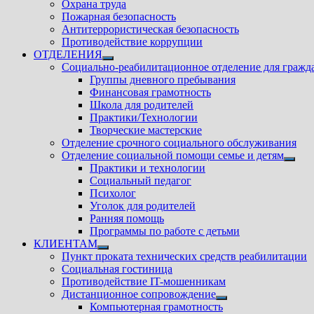
Охрана труда
Пожарная безопасность
Антитеррористическая безопасность
Противодействие коррупции
ОТДЕЛЕНИЯ
Показать
Социально-реабилитационное отделение для гражд
подменю
Группы дневного пребывания
Финансовая грамотность
Школа для родителей
Практики/Технологии
Творческие мастерские
Отделение срочного социального обслуживания
Отделение социальной помощи семье и детям
Показ
Практики и технологии
подм
Социальный педагог
Психолог
Уголок для родителей
Ранняя помощь
Программы по работе с детьми
КЛИЕНТАМ
Показать
Пункт проката технических средств реабилитации
подменю
Социальная гостиница
Противодействие IT-мошенникам
Дистанционное сопровождение
Показать
Компьютерная грамотность
подменю