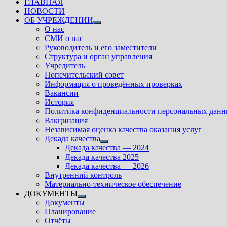
ГЛАВНАЯ
НОВОСТИ
ОБ УЧРЕЖДЕНИИ
Показать
О нас
подменю
СМИ о нас
Руководитель и его заместители
Структура и орган управления
Учредитель
Попечительский совет
Информация о проведённых проверках
Вакансии
История
Политика конфиденциальности персональных дан
Вакцинация
Независимая оценка качества оказания услуг
Декада качества
Показать
Декада качества — 2024
подменю
Декада качества 2025
Декада качества — 2026
Внутренний контроль
Материально-техническое обеспечение
ДОКУМЕНТЫ
Показать
Документы
подменю
Планирование
Отчёты