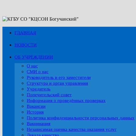
Перейти
к
содержимому
ГЛАВНАЯ
НОВОСТИ
ОБ УЧРЕЖДЕНИИ
О нас
СМИ о нас
Руководитель и его заместители
Структура и орган управления
Учредитель
Попечительский совет
Информация о проведённых проверках
Вакансии
История
Политика конфиденциальности персональных данных
Вакцинация
Независимая оценка качества оказания услуг
Декада качества