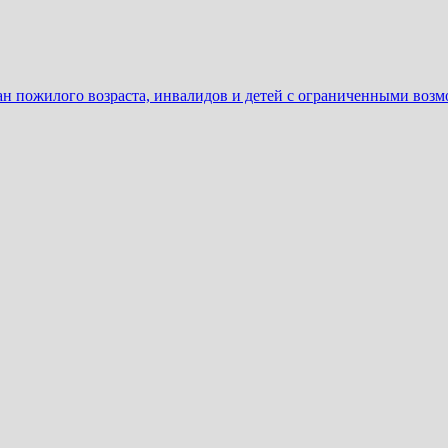
ан пожилого возраста, инвалидов и детей с ограниченными воз
ать
еню