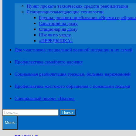
Пункт проката технических средств реабилитации
Стационарнозамещающие технологии
Группа дневного пребывания «Время серебрян
Санаторий на дому
Стационар на дому
Школа по уходу
«ПЕРЕДЫШКА»
Для участников специальной военной операции и их семей
Профилактика семейного насилия
Социальная реабилитация граждан, больных наркоманией
Профилактика жестокого обращения с пожилыми людьми
Специальный проект «Вызов»
Найти:
Меню