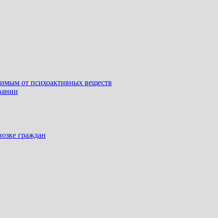
симым от психоактивных веществ
вании
возке граждан