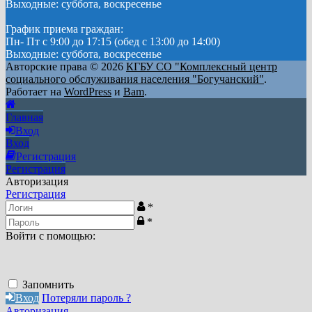
Выходные: суббота, воскресенье
График приема граждан:
Пн- Пт с 9:00 до 17:15 (обед с 13:00 до 14:00)
Выходные: суббота, воскресенье
Авторские права © 2026
КГБУ СО "Комплексный центр
социального обслуживания населения "Богучанский"
.
Работает на
WordPress
и
Bam
.
Главная
Вход
Вход
Регистрация
Регистрация
Авторизация
Регистрация
*
*
Войти с помощью:
Запомнить
Вход
Потеряли пароль ?
Авторизация