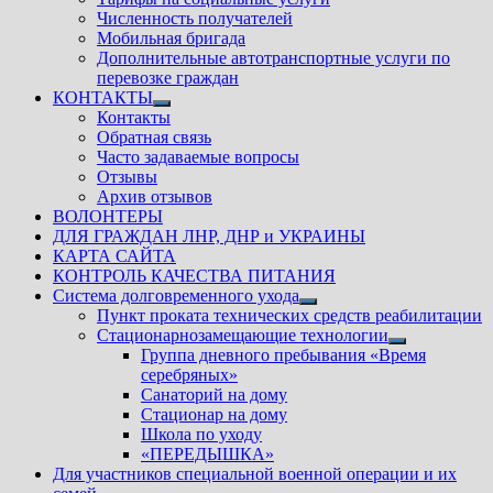
Численность получателей
Мобильная бригада
Дополнительные автотранспортные услуги по
перевозке граждан
КОНТАКТЫ
Показать
Контакты
подменю
Обратная связь
Часто задаваемые вопросы
Отзывы
Архив отзывов
ВОЛОНТЕРЫ
ДЛЯ ГРАЖДАН ЛНР, ДНР и УКРАИНЫ
КАРТА САЙТА
КОНТРОЛЬ КАЧЕСТВА ПИТАНИЯ
Система долговременного ухода
Показать
Пункт проката технических средств реабилитации
подменю
Стационарнозамещающие технологии
Показать
Группа дневного пребывания «Время
подменю
серебряных»
Санаторий на дому
Стационар на дому
Школа по уходу
«ПЕРЕДЫШКА»
Для участников специальной военной операции и их