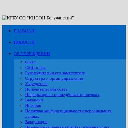
Перейти
к
содержимому
ГЛАВНАЯ
НОВОСТИ
ОБ УЧРЕЖДЕНИИ
О нас
СМИ о нас
Руководитель и его заместители
Структура и орган управления
Учредитель
Попечительский совет
Информация о проведённых проверках
Вакансии
История
Политика конфиденциальности персональных
данных
Вакцинация
Независимая оценка качества оказания услуг