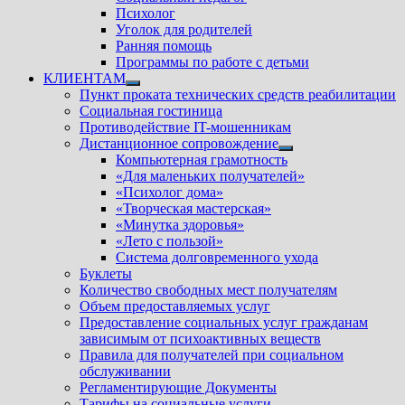
Психолог
Уголок для родителей
Ранняя помощь
Программы по работе с детьми
КЛИЕНТАМ
Показать
Пункт проката технических средств реабилитации
подменю
Социальная гостиница
Противодействие IT-мошенникам
Дистанционное сопровождение
Показать
Компьютерная грамотность
подменю
«Для маленьких получателей»
«Психолог дома»
«Творческая мастерская»
«Минутка здоровья»
«Лето с пользой»
Система долговременного ухода
Буклеты
Количество свободных мест получателям
Объем предоставляемых услуг
Предоставление социальных услуг гражданам
зависимым от психоактивных веществ
Правила для получателей при социальном
обслуживании
Регламентирующие Документы
Тарифы на социальные услуги