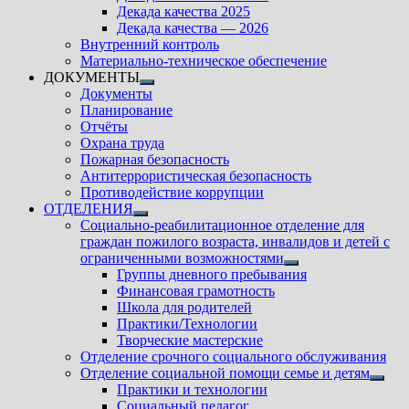
подменю
Декада качества 2025
Декада качества — 2026
Внутренний контроль
Материально-техническое обеспечение
ДОКУМЕНТЫ
Показать
Документы
подменю
Планирование
Отчёты
Охрана труда
Пожарная безопасность
Антитеррористическая безопасность
Противодействие коррупции
ОТДЕЛЕНИЯ
Показать
Социально-реабилитационное отделение для
подменю
граждан пожилого возраста, инвалидов и детей с
ограниченными возможностями
Показать
Группы дневного пребывания
подменю
Финансовая грамотность
Школа для родителей
Практики/Технологии
Творческие мастерские
Отделение срочного социального обслуживания
Отделение социальной помощи семье и детям
Показ
Практики и технологии
подм
Социальный педагог