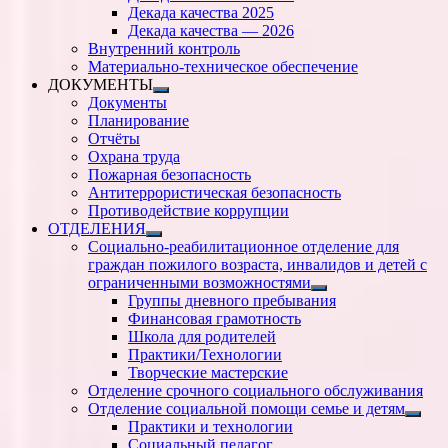
подменю
Декада качества 2025
Декада качества — 2026
Внутренний контроль
Материально-техническое обеспечение
ДОКУМЕНТЫ
Показать
Документы
подменю
Планирование
Отчёты
Охрана труда
Пожарная безопасность
Антитеррористическая безопасность
Противодействие коррупции
ОТДЕЛЕНИЯ
Показать
Социально-реабилитационное отделение для
подменю
граждан пожилого возраста, инвалидов и детей с
ограниченными возможностями
Показать
Группы дневного пребывания
подменю
Финансовая грамотность
Школа для родителей
Практики/Технологии
Творческие мастерские
Отделение срочного социального обслуживания
Отделение социальной помощи семье и детям
Показ
Практики и технологии
подм
Социальный педагог