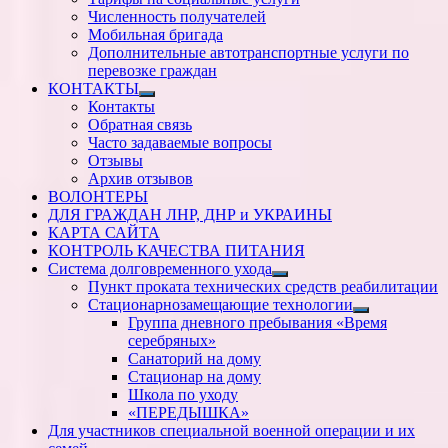
Численность получателей
Мобильная бригада
Дополнительные автотранспортные услуги по
перевозке граждан
КОНТАКТЫ
Показать
Контакты
подменю
Обратная связь
Часто задаваемые вопросы
Отзывы
Архив отзывов
ВОЛОНТЕРЫ
ДЛЯ ГРАЖДАН ЛНР, ДНР и УКРАИНЫ
КАРТА САЙТА
КОНТРОЛЬ КАЧЕСТВА ПИТАНИЯ
Система долговременного ухода
Показать
Пункт проката технических средств реабилитации
подменю
Стационарнозамещающие технологии
Показать
Группа дневного пребывания «Время
подменю
серебряных»
Санаторий на дому
Стационар на дому
Школа по уходу
«ПЕРЕДЫШКА»
Для участников специальной военной операции и их