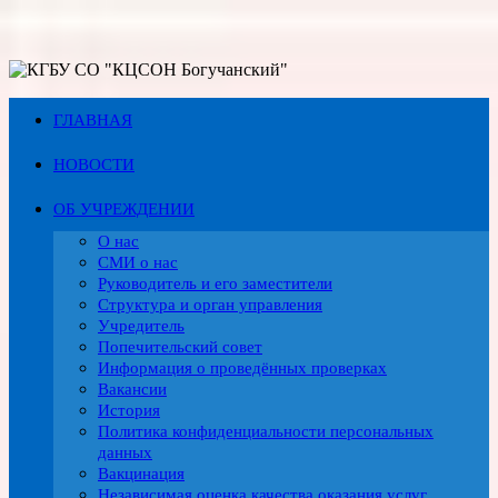
Перейти
к
содержимому
ГЛАВНАЯ
НОВОСТИ
ОБ УЧРЕЖДЕНИИ
О нас
СМИ о нас
Руководитель и его заместители
Структура и орган управления
Учредитель
Попечительский совет
Информация о проведённых проверках
Вакансии
История
Политика конфиденциальности персональных
данных
Вакцинация
Независимая оценка качества оказания услуг