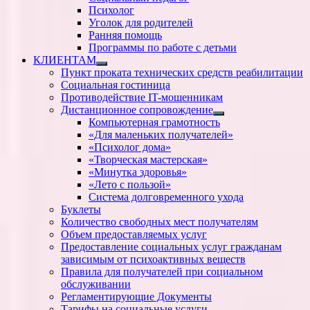
Психолог
Уголок для родителей
Ранняя помощь
Программы по работе с детьми
КЛИЕНТАМ
Показать
Пункт проката технических средств реабилитации
подменю
Социальная гостиница
Противодействие IT-мошенникам
Дистанционное сопровождение
Показать
Компьютерная грамотность
подменю
«Для маленьких получателей»
«Психолог дома»
«Творческая мастерская»
«Минутка здоровья»
«Лето с пользой»
Система долговременного ухода
Буклеты
Количество свободных мест получателям
Объем предоставляемых услуг
Предоставление социальных услуг гражданам
зависимым от психоактивных веществ
Правила для получателей при социальном
обслуживании
Регламентирующие Документы
Тарифы на социальные услуги