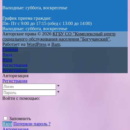
Выходные: суббота, воскресенье
График приема граждан:
Пн- Пт с 9:00 до 17:15 (обед с 13:00 до 14:00)
Выходные: суббота, воскресенье
Авторские права © 2026
КГБУ СО "Комплексный центр
социального обслуживания населения "Богучанский"
.
Работает на
WordPress
и
Bam
.
Главная
Вход
Вход
Регистрация
Регистрация
Авторизация
Регистрация
*
*
Войти с помощью:
Запомнить
Вход
Потеряли пароль ?
Авторизация