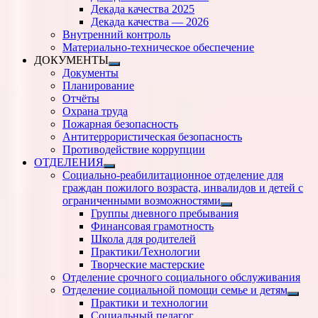
подменю
Декада качества 2025
Декада качества — 2026
Внутренний контроль
Материально-техническое обеспечение
ДОКУМЕНТЫ
Показать
Документы
подменю
Планирование
Отчёты
Охрана труда
Пожарная безопасность
Антитеррористическая безопасность
Противодействие коррупции
ОТДЕЛЕНИЯ
Показать
Социально-реабилитационное отделение для
подменю
граждан пожилого возраста, инвалидов и детей с
ограниченными возможностями
Показать
Группы дневного пребывания
подменю
Финансовая грамотность
Школа для родителей
Практики/Технологии
Творческие мастерские
Отделение срочного социального обслуживания
Отделение социальной помощи семье и детям
Показ
Практики и технологии
подм
Социальный педагог