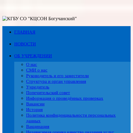
Перейти
к
содержимому
ГЛАВНАЯ
НОВОСТИ
ОБ УЧРЕЖДЕНИИ
О нас
СМИ о нас
Руководитель и его заместители
Структура и орган управления
Учредитель
Попечительский совет
Информация о проведённых проверках
Вакансии
История
Политика конфиденциальности персональных
данных
Вакцинация
Независимая оценка качества оказания услуг