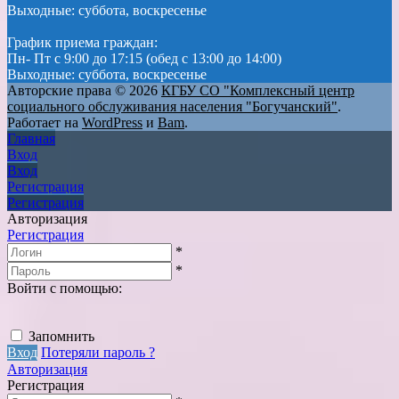
Выходные: суббота, воскресенье
График приема граждан:
Пн- Пт с 9:00 до 17:15 (обед с 13:00 до 14:00)
Выходные: суббота, воскресенье
Авторские права © 2026
КГБУ СО "Комплексный центр
социального обслуживания населения "Богучанский"
.
Работает на
WordPress
и
Bam
.
Главная
Вход
Вход
Регистрация
Регистрация
Авторизация
Регистрация
*
*
Войти с помощью:
Запомнить
Вход
Потеряли пароль ?
Авторизация
Регистрация