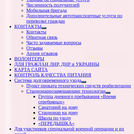
Численность получателей
Мобильная бригада
Дополнительные автотранспортные услуги по
перевозке граждан
КОНТАКТЫ
Показать
Контакты
подменю
Обратная связь
Часто задаваемые вопросы
Отзывы
Архив отзывов
ВОЛОНТЕРЫ
ДЛЯ ГРАЖДАН ЛНР, ДНР и УКРАИНЫ
КАРТА САЙТА
КОНТРОЛЬ КАЧЕСТВА ПИТАНИЯ
Система долговременного ухода
Показать
Пункт проката технических средств реабилитации
подменю
Стационарнозамещающие технологии
Показать
Группа дневного пребывания «Время
подменю
серебряных»
Санаторий на дому
Стационар на дому
Школа по уходу
«ПЕРЕДЫШКА»
Для участников специальной военной операции и их