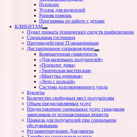
Психолог
Уголок для родителей
Ранняя помощь
Программы по работе с детьми
КЛИЕНТАМ
Показать
Пункт проката технических средств реабилитации
подменю
Социальная гостиница
Противодействие IT-мошенникам
Дистанционное сопровождение
Показать
Компьютерная грамотность
подменю
«Для маленьких получателей»
«Психолог дома»
«Творческая мастерская»
«Минутка здоровья»
«Лето с пользой»
Система долговременного ухода
Буклеты
Количество свободных мест получателям
Объем предоставляемых услуг
Предоставление социальных услуг гражданам
зависимым от психоактивных веществ
Правила для получателей при социальном
обслуживании
Регламентирующие Документы
Тарифы на социальные услуги