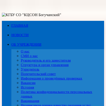
Перейти
к
содержимому
ГЛАВНАЯ
НОВОСТИ
ОБ УЧРЕЖДЕНИИ
О нас
СМИ о нас
Руководитель и его заместители
Структура и орган управления
Учредитель
Попечительский совет
Информация о проведённых проверках
Вакансии
История
Политика конфиденциальности персональных
данных
Вакцинация
Независимая оценка качества оказания услуг