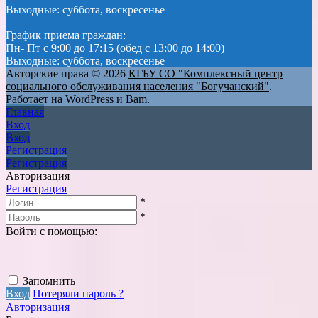
Выходные: суббота, воскресенье
График приема граждан:
Пн- Пт с 9:00 до 17:15 (обед с 13:00 до 14:00)
Выходные: суббота, воскресенье
Авторские права © 2026
КГБУ СО "Комплексный центр
социального обслуживания населения "Богучанский"
.
Работает на
WordPress
и
Bam
.
Главная
Вход
Вход
Регистрация
Регистрация
Авторизация
Регистрация
*
*
Войти с помощью:
Запомнить
Вход
Потеряли пароль ?
Авторизация