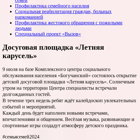
семей
Профилактика семейного насилия
Социальная реабилитация граждан, больных
наркоманией
Профилактика жестокого обращения с пожилыми
людьми
Специальный проект «Вызов»
Досуговая площадка «Летняя
карусель»
9 июля на базе Комплексного центра социального
обслуживания населения «Богучанский» состоялось открытие
детской досуговой площадки «Летняя карусель». Солнечным
утром на территории Центра специалисты встречали
долгожданных гостей.
В течение трех недель ребят ждёт калейдоскоп увлекательных
событий и мероприятий.
Каждый день будет наполнен новыми встречами,
впечатлениями и общением. Весёлая музыка, развивающие и
спортивные игры создадут атмосферу детского праздника.
#семьясемей2024