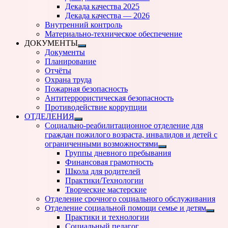
подменю
Декада качества 2025
Декада качества — 2026
Внутренний контроль
Материально-техническое обеспечение
ДОКУМЕНТЫ
Показать
Документы
подменю
Планирование
Отчёты
Охрана труда
Пожарная безопасность
Антитеррористическая безопасность
Противодействие коррупции
ОТДЕЛЕНИЯ
Показать
Социально-реабилитационное отделение для
подменю
граждан пожилого возраста, инвалидов и детей с
ограниченными возможностями
Показать
Группы дневного пребывания
подменю
Финансовая грамотность
Школа для родителей
Практики/Технологии
Творческие мастерские
Отделение срочного социального обслуживания
Отделение социальной помощи семье и детям
Показ
Практики и технологии
подм
Социальный педагог