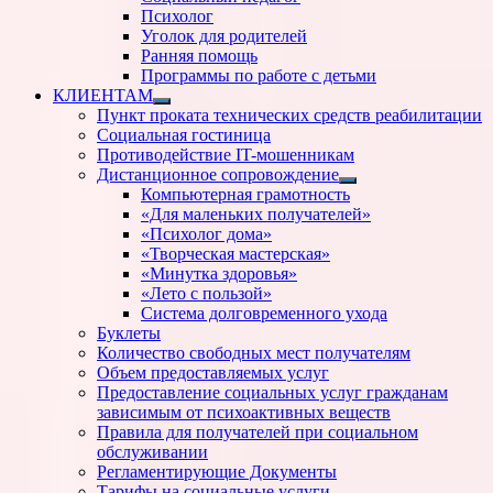
Психолог
Уголок для родителей
Ранняя помощь
Программы по работе с детьми
КЛИЕНТАМ
Показать
Пункт проката технических средств реабилитации
подменю
Социальная гостиница
Противодействие IT-мошенникам
Дистанционное сопровождение
Показать
Компьютерная грамотность
подменю
«Для маленьких получателей»
«Психолог дома»
«Творческая мастерская»
«Минутка здоровья»
«Лето с пользой»
Система долговременного ухода
Буклеты
Количество свободных мест получателям
Объем предоставляемых услуг
Предоставление социальных услуг гражданам
зависимым от психоактивных веществ
Правила для получателей при социальном
обслуживании
Регламентирующие Документы
Тарифы на социальные услуги