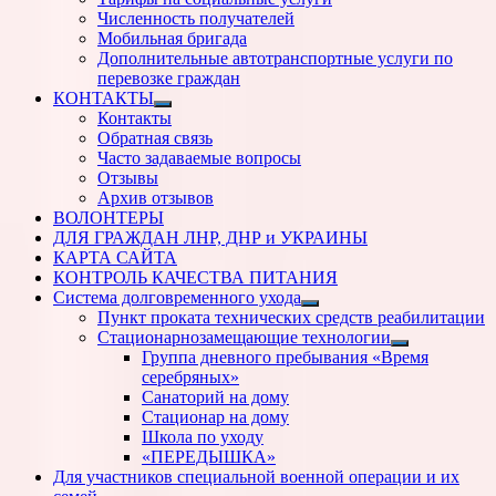
Численность получателей
Мобильная бригада
Дополнительные автотранспортные услуги по
перевозке граждан
КОНТАКТЫ
Показать
Контакты
подменю
Обратная связь
Часто задаваемые вопросы
Отзывы
Архив отзывов
ВОЛОНТЕРЫ
ДЛЯ ГРАЖДАН ЛНР, ДНР и УКРАИНЫ
КАРТА САЙТА
КОНТРОЛЬ КАЧЕСТВА ПИТАНИЯ
Система долговременного ухода
Показать
Пункт проката технических средств реабилитации
подменю
Стационарнозамещающие технологии
Показать
Группа дневного пребывания «Время
подменю
серебряных»
Санаторий на дому
Стационар на дому
Школа по уходу
«ПЕРЕДЫШКА»
Для участников специальной военной операции и их