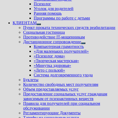
Психолог
Уголок для родителей
Ранняя помощь
Программы по работе с детьми
КЛИЕНТАМ
Показать
Пункт проката технических средств реабилитации
подменю
Социальная гостиница
Противодействие IT-мошенникам
Дистанционное сопровождение
Показать
Компьютерная грамотность
подменю
«Для маленьких получателей»
«Психолог дома»
«Творческая мастерская»
«Минутка здоровья»
«Лето с пользой»
Система долговременного ухода
Буклеты
Количество свободных мест получателям
Объем предоставляемых услуг
Предоставление социальных услуг гражданам
зависимым от психоактивных веществ
Правила для получателей при социальном
обслуживании
Регламентирующие Документы
Тарифы на социальные услуги