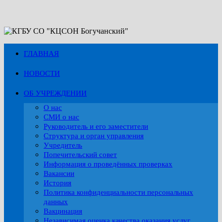
Перейти
к
содержимому
ГЛАВНАЯ
НОВОСТИ
ОБ УЧРЕЖДЕНИИ
О нас
СМИ о нас
Руководитель и его заместители
Структура и орган управления
Учредитель
Попечительский совет
Информация о проведённых проверках
Вакансии
История
Политика конфиденциальности персональных
данных
Вакцинация
Независимая оценка качества оказания услуг