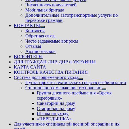
Численность получателей
Мобильная бригада
Дополнительные автотранспортные услуги по
перевозке граждан
КОНТАКТЫ
Показать
Контакты
подменю
Обратная связь
Часто задаваемые вопросы
Отзывы
Архив отзывов
ВОЛОНТЕРЫ
ДЛЯ ГРАЖДАН ЛНР, ДНР и УКРАИНЫ
КАРТА САЙТА
КОНТРОЛЬ КАЧЕСТВА ПИТАНИЯ
Система долговременного ухода
Показать
Пункт проката технических средств реабилитации
подменю
Стационарнозамещающие технологии
Показать
Группа дневного пребывания «Время
подменю
серебряных»
Санаторий на дому
Стационар на дому
Школа по уходу
«ПЕРЕДЫШКА»
Для участников специальной военной операции и их