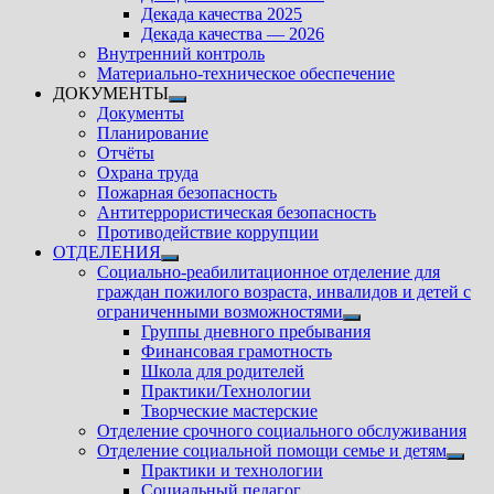
подменю
Декада качества 2025
Декада качества — 2026
Внутренний контроль
Материально-техническое обеспечение
ДОКУМЕНТЫ
Показать
Документы
подменю
Планирование
Отчёты
Охрана труда
Пожарная безопасность
Антитеррористическая безопасность
Противодействие коррупции
ОТДЕЛЕНИЯ
Показать
Социально-реабилитационное отделение для
подменю
граждан пожилого возраста, инвалидов и детей с
ограниченными возможностями
Показать
Группы дневного пребывания
подменю
Финансовая грамотность
Школа для родителей
Практики/Технологии
Творческие мастерские
Отделение срочного социального обслуживания
Отделение социальной помощи семье и детям
Показ
Практики и технологии
подм
Социальный педагог