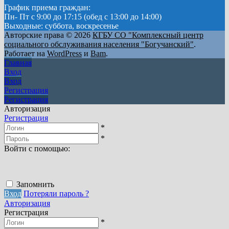
График приема граждан:
Пн- Пт с 9:00 до 17:15 (обед с 13:00 до 14:00)
Выходные: суббота, воскресенье
Авторские права © 2026
КГБУ СО "Комплексный центр
социального обслуживания населения "Богучанский"
.
Работает на
WordPress
и
Bam
.
Главная
Вход
Вход
Регистрация
Регистрация
Авторизация
Регистрация
*
*
Войти с помощью:
Запомнить
Вход
Потеряли пароль ?
Авторизация
Регистрация
*