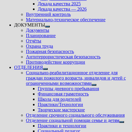
подменю
Декада качества 2025
Декада качества — 2026
Внутренний контроль
Материально-техническое обеспечение
ДОКУМЕНТЫ
Показать
Документы
подменю
Планирование
Отчёты
Охрана труда
Пожарная безопасность
Антитеррористическая безопасность
Противодействие коррупции
ОТДЕЛЕНИЯ
Показать
Социально-реабилитационное отделение для
подменю
граждан пожилого возраста, инвалидов и детей с
ограниченными возможностями
Показать
Группы дневного пребывания
подменю
Финансовая грамотность
Школа для родителей
Практики/Технологии
Творческие мастерские
Отделение срочного социального обслуживания
Отделение социальной помощи семье и детям
Показ
Практики и технологии
подм
Социальный педагог