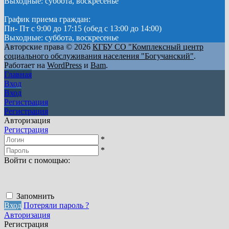
Выходные: суббота, воскресенье
График приема граждан:
Пн- Пт с 9:00 до 17:15 (обед с 13:00 до 14:00)
Выходные: суббота, воскресенье
Авторские права © 2026
КГБУ СО "Комплексный центр
социального обслуживания населения "Богучанский"
.
Работает на
WordPress
и
Bam
.
Главная
Вход
Вход
Регистрация
Регистрация
Авторизация
Регистрация
*
*
Войти с помощью:
Запомнить
Вход
Потеряли пароль ?
Авторизация
Регистрация