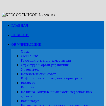
Перейти
к
содержимому
ГЛАВНАЯ
НОВОСТИ
ОБ УЧРЕЖДЕНИИ
О нас
СМИ о нас
Руководитель и его заместители
Структура и орган управления
Учредитель
Попечительский совет
Информация о проведённых проверках
Вакансии
История
Политика конфиденциальности персональных
данных
Вакцинация
Независимая оценка качества оказания услуг