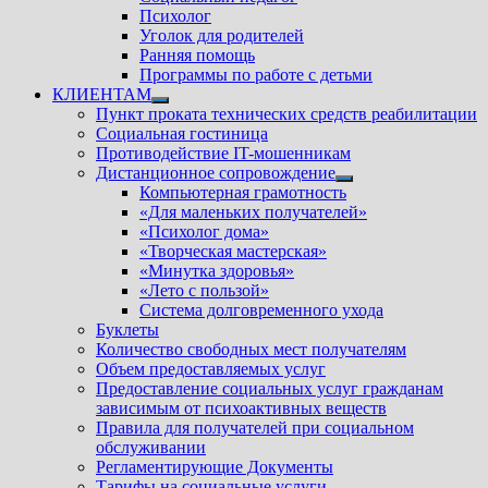
Психолог
Уголок для родителей
Ранняя помощь
Программы по работе с детьми
КЛИЕНТАМ
Показать
Пункт проката технических средств реабилитации
подменю
Социальная гостиница
Противодействие IT-мошенникам
Дистанционное сопровождение
Показать
Компьютерная грамотность
подменю
«Для маленьких получателей»
«Психолог дома»
«Творческая мастерская»
«Минутка здоровья»
«Лето с пользой»
Система долговременного ухода
Буклеты
Количество свободных мест получателям
Объем предоставляемых услуг
Предоставление социальных услуг гражданам
зависимым от психоактивных веществ
Правила для получателей при социальном
обслуживании
Регламентирующие Документы
Тарифы на социальные услуги