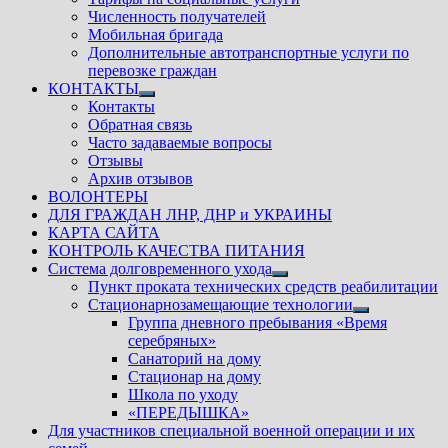
Численность получателей
Мобильная бригада
Дополнительные автотранспортные услуги по
перевозке граждан
КОНТАКТЫ
Показать
Контакты
подменю
Обратная связь
Часто задаваемые вопросы
Отзывы
Архив отзывов
ВОЛОНТЕРЫ
ДЛЯ ГРАЖДАН ЛНР, ДНР и УКРАИНЫ
КАРТА САЙТА
КОНТРОЛЬ КАЧЕСТВА ПИТАНИЯ
Система долговременного ухода
Показать
Пункт проката технических средств реабилитации
подменю
Стационарнозамещающие технологии
Показать
Группа дневного пребывания «Время
подменю
серебряных»
Санаторий на дому
Стационар на дому
Школа по уходу
«ПЕРЕДЫШКА»
Для участников специальной военной операции и их