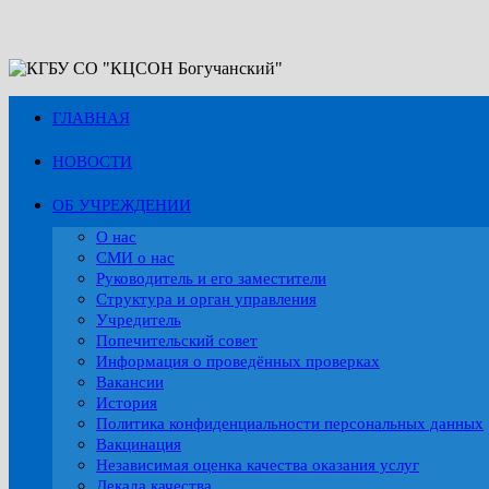
Перейти
к
содержимому
ГЛАВНАЯ
НОВОСТИ
ОБ УЧРЕЖДЕНИИ
О нас
СМИ о нас
Руководитель и его заместители
Структура и орган управления
Учредитель
Попечительский совет
Информация о проведённых проверках
Вакансии
История
Политика конфиденциальности персональных данных
Вакцинация
Независимая оценка качества оказания услуг
Декада качества