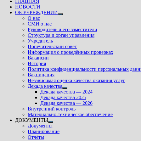
ГЛАВНАЯ
НОВОСТИ
ОБ УЧРЕЖДЕНИИ
Показать
О нас
подменю
СМИ о нас
Руководитель и его заместители
Структура и орган управления
Учредитель
Попечительский совет
Информация о проведённых проверках
Вакансии
История
Политика конфиденциальности персональных дан
Вакцинация
Независимая оценка качества оказания услуг
Декада качества
Показать
Декада качества — 2024
подменю
Декада качества 2025
Декада качества — 2026
Внутренний контроль
Материально-техническое обеспечение
ДОКУМЕНТЫ
Показать
Документы
подменю
Планирование
Отчёты