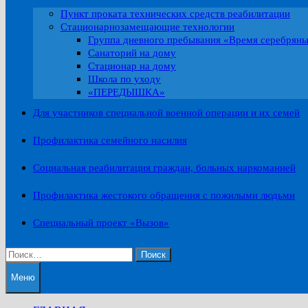
Пункт проката технических средств реабилитации
Стационарнозамещающие технологии
Группа дневного пребывания «Время серебрян
Санаторий на дому
Стационар на дому
Школа по уходу
«ПЕРЕДЫШКА»
Для участников специальной военной операции и их семей
Профилактика семейного насилия
Социальная реабилитация граждан, больных наркоманией
Профилактика жестокого обращения с пожилыми людьми
Специальный проект «Вызов»
Найти:
Меню