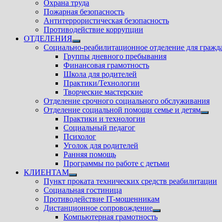
Охрана труда
Пожарная безопасность
Антитеррористическая безопасность
Противодействие коррупции
ОТДЕЛЕНИЯ
Показать
Социально-реабилитационное отделение для гражд
подменю
Группы дневного пребывания
Финансовая грамотность
Школа для родителей
Практики/Технологии
Творческие мастерские
Отделение срочного социального обслуживания
Отделение социальной помощи семье и детям
Показ
Практики и технологии
подм
Социальный педагог
Психолог
Уголок для родителей
Ранняя помощь
Программы по работе с детьми
КЛИЕНТАМ
Показать
Пункт проката технических средств реабилитации
подменю
Социальная гостиница
Противодействие IT-мошенникам
Дистанционное сопровождение
Показать
Компьютерная грамотность
подменю