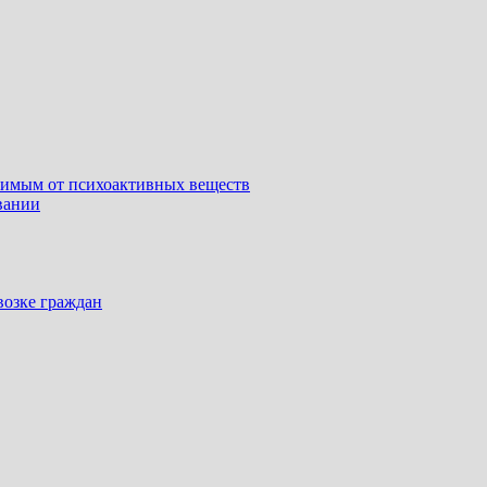
симым от психоактивных веществ
вании
возке граждан