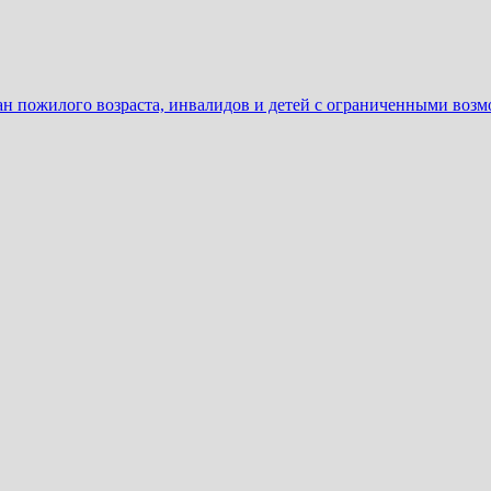
ан пожилого возраста, инвалидов и детей с ограниченными воз
ать
еню