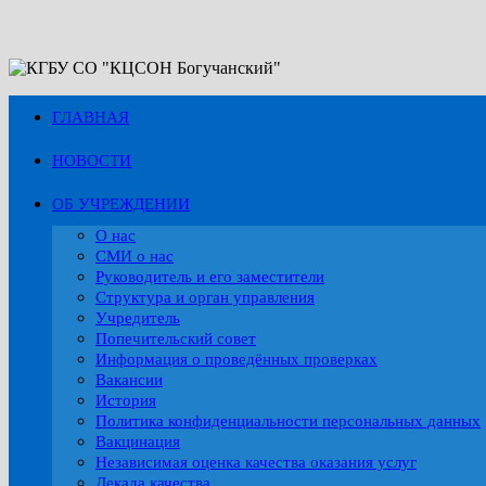
Перейти
к
содержимому
ГЛАВНАЯ
НОВОСТИ
ОБ УЧРЕЖДЕНИИ
О нас
СМИ о нас
Руководитель и его заместители
Структура и орган управления
Учредитель
Попечительский совет
Информация о проведённых проверках
Вакансии
История
Политика конфиденциальности персональных данных
Вакцинация
Независимая оценка качества оказания услуг
Декада качества