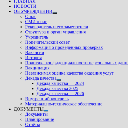
ГЛАВНАЯ
НОВОСТИ
ОБ УЧРЕЖДЕНИИ
Показать
О нас
подменю
СМИ о нас
Руководитель и его заместители
Структура и орган управления
Учредитель
Попечительский совет
Информация о проведённых проверках
Вакансии
История
Политика конфиденциальности персональных дан
Вакцинация
Независимая оценка качества оказания услуг
Декада качества
Показать
Декада качества — 2024
подменю
Декада качества 2025
Декада качества — 2026
Внутренний контроль
Материально-техническое обеспечение
ДОКУМЕНТЫ
Показать
Документы
подменю
Планирование
Отчёты