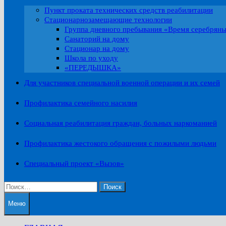
Пункт проката технических средств реабилитации
Стационарнозамещающие технологии
Группа дневного пребывания «Время серебрян
Санаторий на дому
Стационар на дому
Школа по уходу
«ПЕРЕДЫШКА»
Для участников специальной военной операции и их семей
Профилактика семейного насилия
Социальная реабилитация граждан, больных наркоманией
Профилактика жестокого обращения с пожилыми людьми
Специальный проект «Вызов»
Найти:
Меню