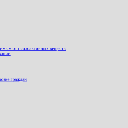
симым от психоактивных веществ
вании
возке граждан