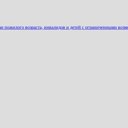
ан пожилого возраста, инвалидов и детей с ограниченными воз
ать
еню