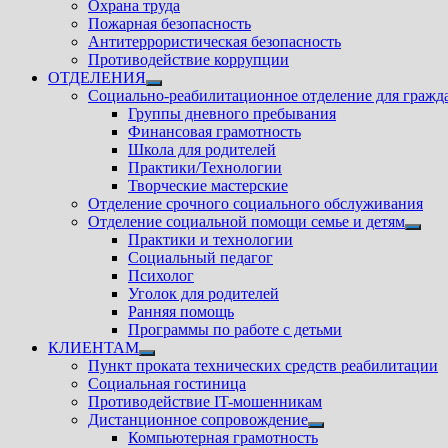
Охрана труда
Пожарная безопасность
Антитеррористическая безопасность
Противодействие коррупции
ОТДЕЛЕНИЯ
Показать
Социально-реабилитационное отделение для гражд
подменю
Группы дневного пребывания
Финансовая грамотность
Школа для родителей
Практики/Технологии
Творческие мастерские
Отделение срочного социального обслуживания
Отделение социальной помощи семье и детям
Показ
Практики и технологии
подм
Социальный педагог
Психолог
Уголок для родителей
Ранняя помощь
Программы по работе с детьми
КЛИЕНТАМ
Показать
Пункт проката технических средств реабилитации
подменю
Социальная гостиница
Противодействие IT-мошенникам
Дистанционное сопровождение
Показать
Компьютерная грамотность
подменю