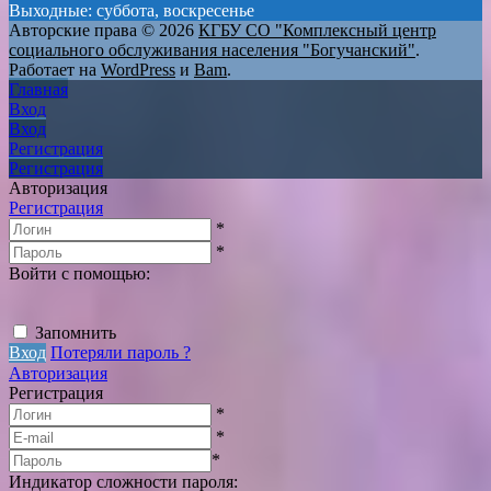
Выходные: суббота, воскресенье
Авторские права © 2026
КГБУ СО "Комплексный центр
социального обслуживания населения "Богучанский"
.
Работает на
WordPress
и
Bam
.
Главная
Вход
Вход
Регистрация
Регистрация
Авторизация
Регистрация
*
*
Войти с помощью:
Запомнить
Вход
Потеряли пароль ?
Авторизация
Регистрация
*
*
*
Индикатор сложности пароля: