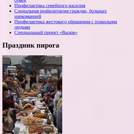
семей
Профилактика семейного насилия
Социальная реабилитация граждан, больных
наркоманией
Профилактика жестокого обращения с пожилыми
людьми
Специальный проект «Вызов»
Праздник пирога