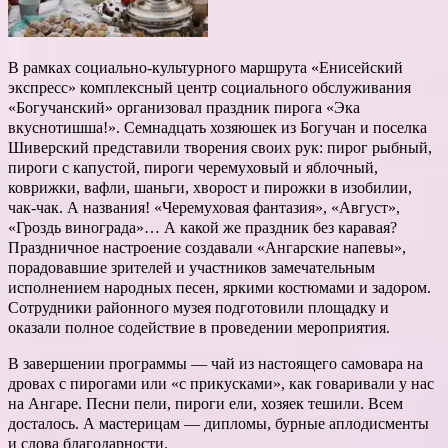
В рамках социально-культурного маршрута «Енисейский
экспресс» комплексный центр социального обслуживания
«Богучанский» организовал праздник пирога «Эка
вкуснотишша!». Семнадцать хозяюшек из Богучан и поселка
Шиверский представили творения своих рук: пирог рыбный,
пироги с капустой, пироги черемуховый и яблочный,
коврижки, вафли, шаньги, хворост и пирожки в изобилии,
чак-чак. А названия! «Черемуховая фантазия», «Август»,
«Гроздь винограда»… А какой же праздник без каравая?
Праздничное настроение создавали «Ангарские напевы»,
порадовавшие зрителей и участников замечательным
исполнением народных песен, яркими костюмами и задором.
Сотрудники районного музея подготовили площадку и
оказали полное содействие в проведении мероприятия.
В завершении программы — чай из настоящего самовара на
дровах с пирогами или «с прикусками», как говаривали у нас
на Ангаре. Песни пели, пироги ели, хозяек тешили. Всем
досталось. А мастерицам — дипломы, бурные аплодисменты
и слова благодарности.