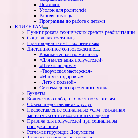
Психолог
Уголок для родителей
Ранняя помощь
Программы по работе с детьми
КЛИЕНТАМ
Показать
Пункт проката технических средств реабилитации
подменю
Социальная гостиница
Противодействие IT-мошенникам
Дистанционное сопровождение
Показать
Компьютерная грамотность
подменю
«Для маленьких получателей»
«Психолог дома»
«Творческая мастерская»
«Минутка здоровья»
«Лето с пользой»
Система долговременного ухода
Буклеты
Количество свободных мест получателям
Объем предоставляемых услуг
Предоставление социальных услуг гражданам
зависимым от психоактивных веществ
Правила для получателей при социальном
обслуживании
Регламентирующие Документы
Тарифы на социальные услуги