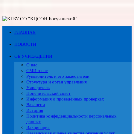
Перейти
к
содержимому
ГЛАВНАЯ
НОВОСТИ
ОБ УЧРЕЖДЕНИИ
О нас
СМИ о нас
Руководитель и его заместители
Структура и орган управления
Учредитель
Попечительский совет
Информация о проведённых проверках
Вакансии
История
Политика конфиденциальности персональных
данных
Вакцинация
Независимая оценка качества оказания услуг