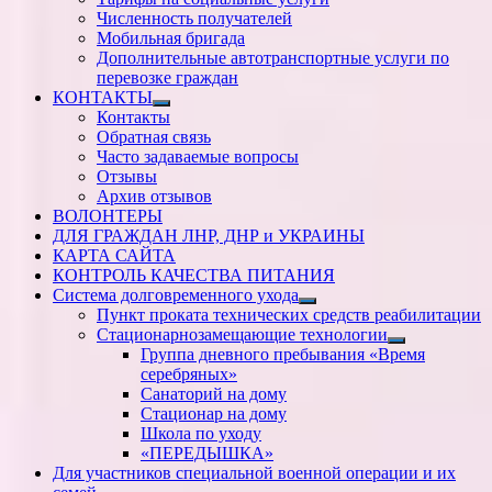
Численность получателей
Мобильная бригада
Дополнительные автотранспортные услуги по
перевозке граждан
КОНТАКТЫ
Показать
Контакты
подменю
Обратная связь
Часто задаваемые вопросы
Отзывы
Архив отзывов
ВОЛОНТЕРЫ
ДЛЯ ГРАЖДАН ЛНР, ДНР и УКРАИНЫ
КАРТА САЙТА
КОНТРОЛЬ КАЧЕСТВА ПИТАНИЯ
Система долговременного ухода
Показать
Пункт проката технических средств реабилитации
подменю
Стационарнозамещающие технологии
Показать
Группа дневного пребывания «Время
подменю
серебряных»
Санаторий на дому
Стационар на дому
Школа по уходу
«ПЕРЕДЫШКА»
Для участников специальной военной операции и их