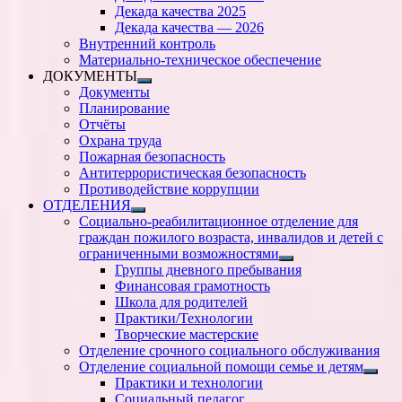
подменю
Декада качества 2025
Декада качества — 2026
Внутренний контроль
Материально-техническое обеспечение
ДОКУМЕНТЫ
Показать
Документы
подменю
Планирование
Отчёты
Охрана труда
Пожарная безопасность
Антитеррористическая безопасность
Противодействие коррупции
ОТДЕЛЕНИЯ
Показать
Социально-реабилитационное отделение для
подменю
граждан пожилого возраста, инвалидов и детей с
ограниченными возможностями
Показать
Группы дневного пребывания
подменю
Финансовая грамотность
Школа для родителей
Практики/Технологии
Творческие мастерские
Отделение срочного социального обслуживания
Отделение социальной помощи семье и детям
Показ
Практики и технологии
подм
Социальный педагог