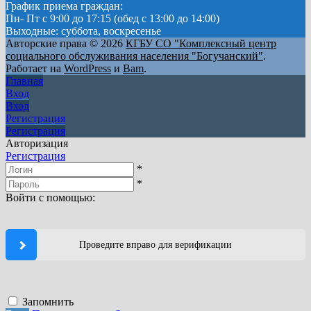
График приема граждан:
Пн- Пт с 9:00 до 17:15 (обед с 13:00 до 14:00)
Выходные: суббота, воскресенье
Авторские права © 2026
КГБУ СО "Комплексный центр
социального обслуживания населения "Богучанский"
.
Работает на
WordPress
и
Bam
.
Главная
Вход
Вход
Регистрация
Регистрация
Авторизация
Регистрация
*
*
Войти с помощью:
Проведите вправо для верификации
Запомнить