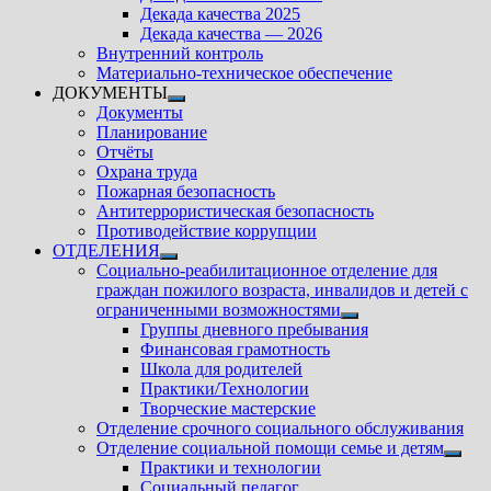
подменю
Декада качества 2025
Декада качества — 2026
Внутренний контроль
Материально-техническое обеспечение
ДОКУМЕНТЫ
Показать
Документы
подменю
Планирование
Отчёты
Охрана труда
Пожарная безопасность
Антитеррористическая безопасность
Противодействие коррупции
ОТДЕЛЕНИЯ
Показать
Социально-реабилитационное отделение для
подменю
граждан пожилого возраста, инвалидов и детей с
ограниченными возможностями
Показать
Группы дневного пребывания
подменю
Финансовая грамотность
Школа для родителей
Практики/Технологии
Творческие мастерские
Отделение срочного социального обслуживания
Отделение социальной помощи семье и детям
Показ
Практики и технологии
подм
Социальный педагог