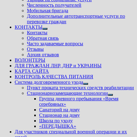
Численность получателей
Мобильная бригада
Дополнительные автотранспортные услуги по
перевозке граждан
КОНТАКТЫ
Показать
Контакты
подменю
Обратная связь
Часто задаваемые вопросы
Отзывы
Архив отзывов
ВОЛОНТЕРЫ
ДЛЯ ГРАЖДАН ЛНР, ДНР и УКРАИНЫ
КАРТА САЙТА
КОНТРОЛЬ КАЧЕСТВА ПИТАНИЯ
Система долговременного ухода
Показать
Пункт проката технических средств реабилитации
подменю
Стационарнозамещающие технологии
Показать
Группа дневного пребывания «Время
подменю
серебряных»
Санаторий на дому
Стационар на дому
Школа по уходу
«ПЕРЕДЫШКА»
Для участников специальной военной операции и их