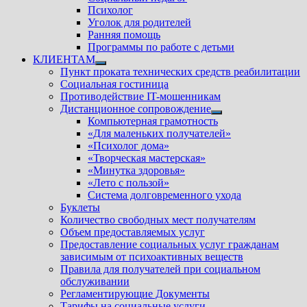
Психолог
Уголок для родителей
Ранняя помощь
Программы по работе с детьми
КЛИЕНТАМ
Показать
Пункт проката технических средств реабилитации
подменю
Социальная гостиница
Противодействие IT-мошенникам
Дистанционное сопровождение
Показать
Компьютерная грамотность
подменю
«Для маленьких получателей»
«Психолог дома»
«Творческая мастерская»
«Минутка здоровья»
«Лето с пользой»
Система долговременного ухода
Буклеты
Количество свободных мест получателям
Объем предоставляемых услуг
Предоставление социальных услуг гражданам
зависимым от психоактивных веществ
Правила для получателей при социальном
обслуживании
Регламентирующие Документы
Тарифы на социальные услуги