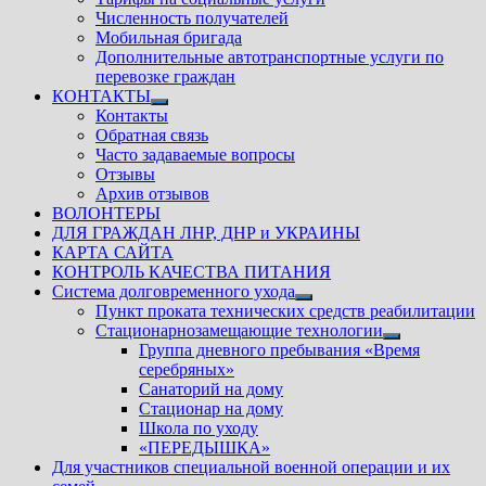
Численность получателей
Мобильная бригада
Дополнительные автотранспортные услуги по
перевозке граждан
КОНТАКТЫ
Показать
Контакты
подменю
Обратная связь
Часто задаваемые вопросы
Отзывы
Архив отзывов
ВОЛОНТЕРЫ
ДЛЯ ГРАЖДАН ЛНР, ДНР и УКРАИНЫ
КАРТА САЙТА
КОНТРОЛЬ КАЧЕСТВА ПИТАНИЯ
Система долговременного ухода
Показать
Пункт проката технических средств реабилитации
подменю
Стационарнозамещающие технологии
Показать
Группа дневного пребывания «Время
подменю
серебряных»
Санаторий на дому
Стационар на дому
Школа по уходу
«ПЕРЕДЫШКА»
Для участников специальной военной операции и их