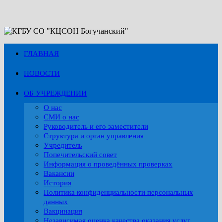
Перейти
к
содержимому
ГЛАВНАЯ
НОВОСТИ
ОБ УЧРЕЖДЕНИИ
О нас
СМИ о нас
Руководитель и его заместители
Структура и орган управления
Учредитель
Попечительский совет
Информация о проведённых проверках
Вакансии
История
Политика конфиденциальности персональных
данных
Вакцинация
Независимая оценка качества оказания услуг