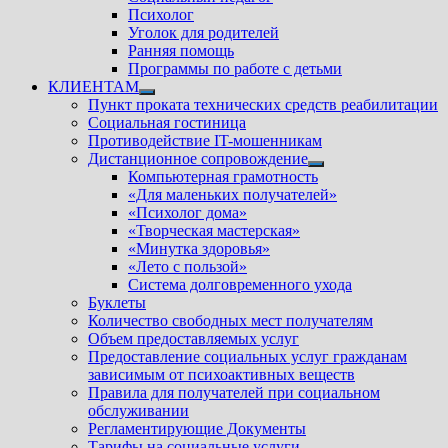
Психолог
Уголок для родителей
Ранняя помощь
Программы по работе с детьми
КЛИЕНТАМ
Показать
Пункт проката технических средств реабилитации
подменю
Социальная гостиница
Противодействие IT-мошенникам
Дистанционное сопровождение
Показать
Компьютерная грамотность
подменю
«Для маленьких получателей»
«Психолог дома»
«Творческая мастерская»
«Минутка здоровья»
«Лето с пользой»
Система долговременного ухода
Буклеты
Количество свободных мест получателям
Объем предоставляемых услуг
Предоставление социальных услуг гражданам
зависимым от психоактивных веществ
Правила для получателей при социальном
обслуживании
Регламентирующие Документы
Тарифы на социальные услуги