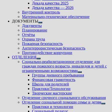
подменю
Декада качества 2025
Декада качества — 2026
Внутренний контроль
Материально-техническое обеспечение
ДОКУМЕНТЫ
Показать
Документы
подменю
Планирование
Отчёты
Охрана труда
Пожарная безопасность
Антитеррористическая безопасность
Противодействие коррупции
ОТДЕЛЕНИЯ
Показать
Социально-реабилитационное отделение для
подменю
граждан пожилого возраста, инвалидов и детей с
ограниченными возможностями
Показать
Группы дневного пребывания
подменю
Финансовая грамотность
Школа для родителей
Практики/Технологии
Творческие мастерские
Отделение срочного социального обслуживания
Отделение социальной помощи семье и детям
Показ
Практики и технологии
подм
Социальный педагог