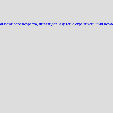
ан пожилого возраста, инвалидов и детей с ограниченными воз
ать
еню