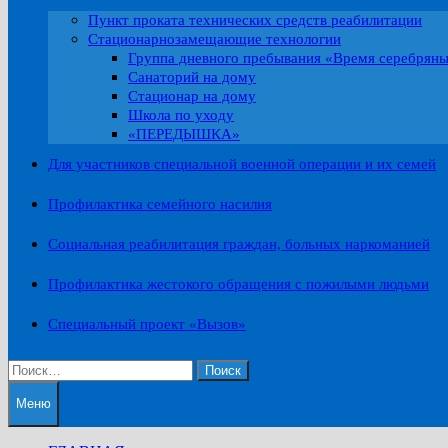
Пункт проката технических средств реабилитации
Стационарнозамещающие технологии
Группа дневного пребывания «Время серебрян
Санаторий на дому
Стационар на дому
Школа по уходу
«ПЕРЕДЫШКА»
Для участников специальной военной операции и их семей
Профилактика семейного насилия
Социальная реабилитация граждан, больных наркоманией
Профилактика жестокого обращения с пожилыми людьми
Специальный проект «Вызов»
Найти:
Меню