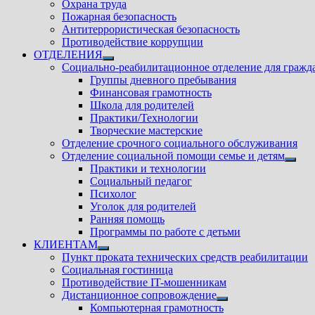
Охрана труда
Пожарная безопасность
Антитеррористическая безопасность
Противодействие коррупции
ОТДЕЛЕНИЯ
Показать
Социально-реабилитационное отделение для гражд
подменю
Группы дневного пребывания
Финансовая грамотность
Школа для родителей
Практики/Технологии
Творческие мастерские
Отделение срочного социального обслуживания
Отделение социальной помощи семье и детям
Показ
Практики и технологии
подм
Социальный педагог
Психолог
Уголок для родителей
Ранняя помощь
Программы по работе с детьми
КЛИЕНТАМ
Показать
Пункт проката технических средств реабилитации
подменю
Социальная гостиница
Противодействие IT-мошенникам
Дистанционное сопровождение
Показать
Компьютерная грамотность
подменю