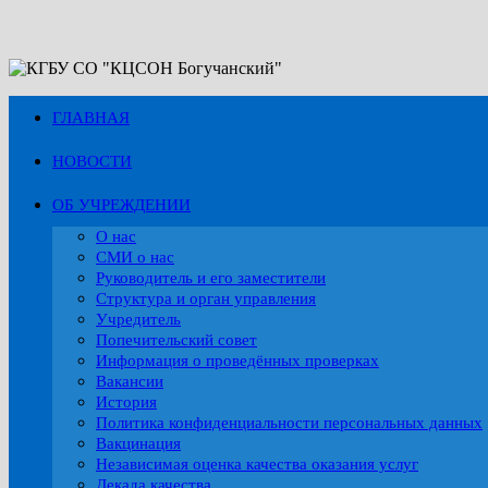
Перейти
к
содержимому
ГЛАВНАЯ
НОВОСТИ
ОБ УЧРЕЖДЕНИИ
О нас
СМИ о нас
Руководитель и его заместители
Структура и орган управления
Учредитель
Попечительский совет
Информация о проведённых проверках
Вакансии
История
Политика конфиденциальности персональных данных
Вакцинация
Независимая оценка качества оказания услуг
Декада качества