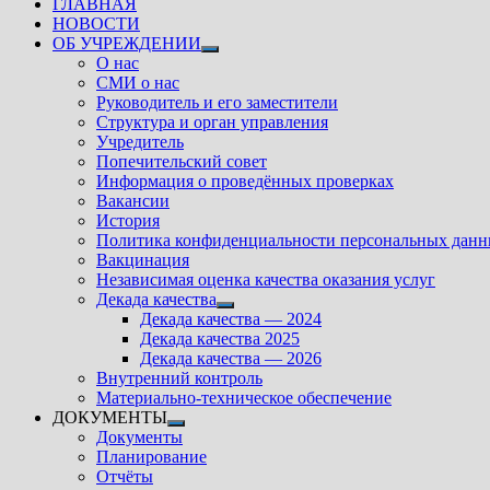
ГЛАВНАЯ
НОВОСТИ
ОБ УЧРЕЖДЕНИИ
Показать
О нас
подменю
СМИ о нас
Руководитель и его заместители
Структура и орган управления
Учредитель
Попечительский совет
Информация о проведённых проверках
Вакансии
История
Политика конфиденциальности персональных дан
Вакцинация
Независимая оценка качества оказания услуг
Декада качества
Показать
Декада качества — 2024
подменю
Декада качества 2025
Декада качества — 2026
Внутренний контроль
Материально-техническое обеспечение
ДОКУМЕНТЫ
Показать
Документы
подменю
Планирование
Отчёты