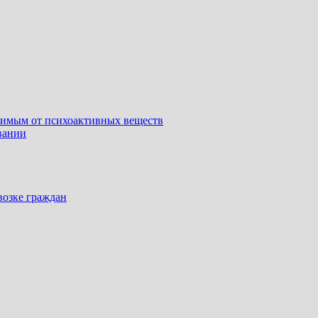
симым от психоактивных веществ
вании
возке граждан