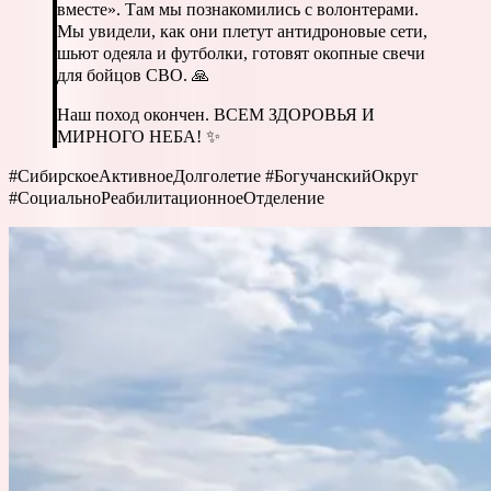
вместе». Там мы познакомились с волонтерами.
Мы увидели, как они плетут антидроновые сети,
шьют одеяла и футболки, готовят окопные свечи
для бойцов СВО. 🙏
Наш поход окончен. ВСЕМ ЗДОРОВЬЯ И
МИРНОГО НЕБА! ✨
#СибирскоеАктивноеДолголетие #БогучанскийОкруг
#СоциальноРеабилитационноеОтделение