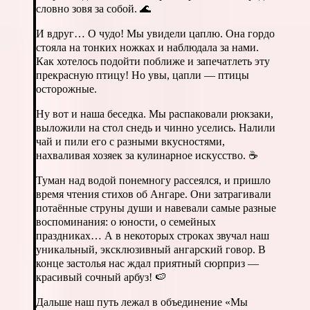
словно зовя за собой. 🌊
И вдруг… О чудо! Мы увидели цаплю. Она гордо
стояла на тонких ножках и наблюдала за нами.
Как хотелось подойти поближе и запечатлеть эту
прекрасную птицу! Но увы, цапли — птицы
осторожные.
Ну вот и наша беседка. Мы распаковали рюкзаки,
выложили на стол снедь и чинно уселись. Налили
чай и пили его с разными вкусностями,
нахваливая хозяек за кулинарное искусство. ☕️
Туман над водой понемногу рассеялся, и пришло
время чтения стихов об Ангаре. Они затрагивали
потаённые струны души и навевали самые разные
воспоминания: о юности, о семейных
праздниках… А в некоторых строках звучал наш
уникальный, эксклюзивный ангарский говор. В
конце застолья нас ждал приятный сюрприз —
красивый сочный арбуз! 🍉
Дальше наш путь лежал в объединение «Мы