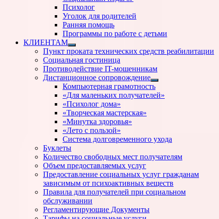
Психолог
Уголок для родителей
Ранняя помощь
Программы по работе с детьми
КЛИЕНТАМ
Показать
Пункт проката технических средств реабилитации
подменю
Социальная гостиница
Противодействие IT-мошенникам
Дистанционное сопровождение
Показать
Компьютерная грамотность
подменю
«Для маленьких получателей»
«Психолог дома»
«Творческая мастерская»
«Минутка здоровья»
«Лето с пользой»
Система долговременного ухода
Буклеты
Количество свободных мест получателям
Объем предоставляемых услуг
Предоставление социальных услуг гражданам
зависимым от психоактивных веществ
Правила для получателей при социальном
обслуживании
Регламентирующие Документы
Тарифы на социальные услуги