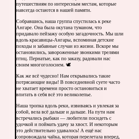
путешествиям по интересным местам, которые
навсегда остаются в нашей памяти.
Собравшись, наша группа спустилась к реке
Ангаре. Она была окутана туманом, что
придавало пейзажу особую загадочность. Мы шли
вдоль красавицы-Ангары, вспоминая детские
походы и забавные случаи из жизни. Вскоре мы
остановились, завороженные звонкими трелями
птиц. Пернатые, как по заказу, радовали нас
своим многоголосием. 🕊
Как же всё чудесно! Нам открывались такие
потрясающие виды! В повседневной суете часто
не хватает времени просто остановиться и
впитать в себя всё это великолепье.
Наша тропка вдоль реки, извиваясь и увлекая за
собой, вела всё дальше и дальше. На пути нам
встречались рыбаки — любители посидеть с
удочкой и поймать удачу за хвост. И некоторым
это действительно удавалось! А ещё нас
сопровождала чайка, которая перелетала вперед,