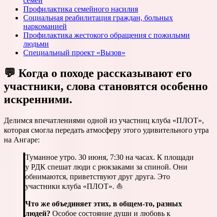
семей
Профилактика семейного насилия
Социальная реабилитация граждан, больных
наркоманией
Профилактика жестокого обращения с пожилыми
людьми
Специальный проект «Вызов»
💬 Когда о походе рассказывают его
участники, слова становятся особенно
искренними.
Делимся впечатлениями одной из участниц клуба «ПЛОТ»,
которая смогла передать атмосферу этого удивительного утра
на Ангаре:
Туманное утро. 30 июня, 7:30 на часах. К площади
у РДК спешат люди с рюкзаками за спиной. Они
обнимаются, приветствуют друг друга. Это
участники клуба «ПЛОТ». ⛵️
Что же объединяет этих, в общем-то, разных
людей?
Особое состояние души и любовь к