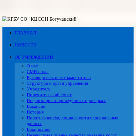
Перейти
к
содержимому
ГЛАВНАЯ
НОВОСТИ
ОБ УЧРЕЖДЕНИИ
О нас
СМИ о нас
Руководитель и его заместители
Структура и орган управления
Учредитель
Попечительский совет
Информация о проведённых проверках
Вакансии
История
Политика конфиденциальности персональных
данных
Вакцинация
Независимая оценка качества оказания услуг