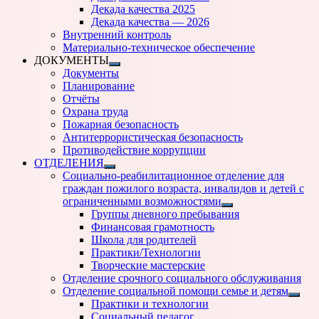
подменю
Декада качества 2025
Декада качества — 2026
Внутренний контроль
Материально-техническое обеспечение
ДОКУМЕНТЫ
Показать
Документы
подменю
Планирование
Отчёты
Охрана труда
Пожарная безопасность
Антитеррористическая безопасность
Противодействие коррупции
ОТДЕЛЕНИЯ
Показать
Социально-реабилитационное отделение для
подменю
граждан пожилого возраста, инвалидов и детей с
ограниченными возможностями
Показать
Группы дневного пребывания
подменю
Финансовая грамотность
Школа для родителей
Практики/Технологии
Творческие мастерские
Отделение срочного социального обслуживания
Отделение социальной помощи семье и детям
Показ
Практики и технологии
подм
Социальный педагог