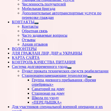
Численность получателей
Мобильная бригада
Дополнительные автотранспортные услуги по
перевозке граждан
КОНТАКТЫ
Показать
Контакты
подменю
Обратная связь
Часто задаваемые вопросы
Отзывы
Архив отзывов
ВОЛОНТЕРЫ
ДЛЯ ГРАЖДАН ЛНР, ДНР и УКРАИНЫ
КАРТА САЙТА
КОНТРОЛЬ КАЧЕСТВА ПИТАНИЯ
Система долговременного ухода
Показать
Пункт проката технических средств реабилитации
подменю
Стационарнозамещающие технологии
Показать
Группа дневного пребывания «Время
подменю
серебряных»
Санаторий на дому
Стационар на дому
Школа по уходу
«ПЕРЕДЫШКА»
Для участников специальной военной операции и их