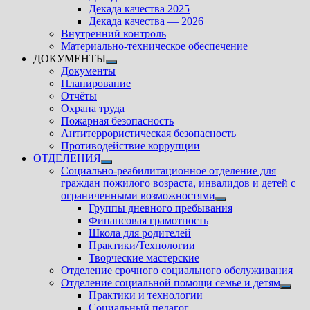
подменю
Декада качества 2025
Декада качества — 2026
Внутренний контроль
Материально-техническое обеспечение
ДОКУМЕНТЫ
Показать
Документы
подменю
Планирование
Отчёты
Охрана труда
Пожарная безопасность
Антитеррористическая безопасность
Противодействие коррупции
ОТДЕЛЕНИЯ
Показать
Социально-реабилитационное отделение для
подменю
граждан пожилого возраста, инвалидов и детей с
ограниченными возможностями
Показать
Группы дневного пребывания
подменю
Финансовая грамотность
Школа для родителей
Практики/Технологии
Творческие мастерские
Отделение срочного социального обслуживания
Отделение социальной помощи семье и детям
Показ
Практики и технологии
подм
Социальный педагог