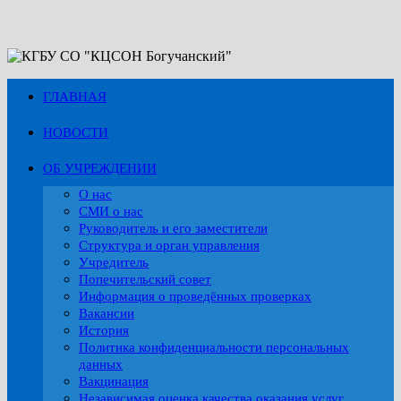
Перейти
к
содержимому
ГЛАВНАЯ
НОВОСТИ
ОБ УЧРЕЖДЕНИИ
О нас
СМИ о нас
Руководитель и его заместители
Структура и орган управления
Учредитель
Попечительский совет
Информация о проведённых проверках
Вакансии
История
Политика конфиденциальности персональных
данных
Вакцинация
Независимая оценка качества оказания услуг