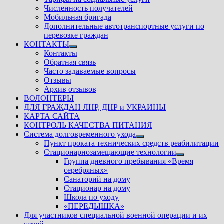
Численность получателей
Мобильная бригада
Дополнительные автотранспортные услуги по
перевозке граждан
КОНТАКТЫ
Показать
Контакты
подменю
Обратная связь
Часто задаваемые вопросы
Отзывы
Архив отзывов
ВОЛОНТЕРЫ
ДЛЯ ГРАЖДАН ЛНР, ДНР и УКРАИНЫ
КАРТА САЙТА
КОНТРОЛЬ КАЧЕСТВА ПИТАНИЯ
Система долговременного ухода
Показать
Пункт проката технических средств реабилитации
подменю
Стационарнозамещающие технологии
Показать
Группа дневного пребывания «Время
подменю
серебряных»
Санаторий на дому
Стационар на дому
Школа по уходу
«ПЕРЕДЫШКА»
Для участников специальной военной операции и их