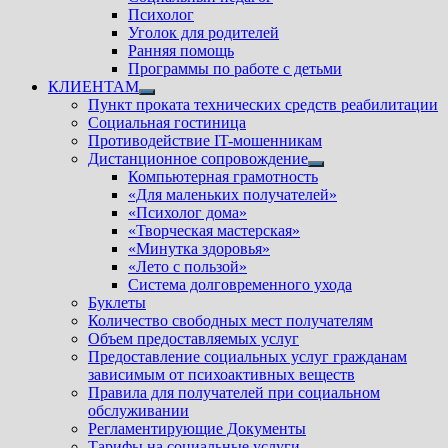
Психолог
Уголок для родителей
Ранняя помощь
Программы по работе с детьми
КЛИЕНТАМ
Показать
Пункт проката технических средств реабилитации
подменю
Социальная гостиница
Противодействие IT-мошенникам
Дистанционное сопровождение
Показать
Компьютерная грамотность
подменю
«Для маленьких получателей»
«Психолог дома»
«Творческая мастерская»
«Минутка здоровья»
«Лето с пользой»
Система долговременного ухода
Буклеты
Количество свободных мест получателям
Объем предоставляемых услуг
Предоставление социальных услуг гражданам
зависимым от психоактивных веществ
Правила для получателей при социальном
обслуживании
Регламентирующие Документы
Тарифы на социальные услуги