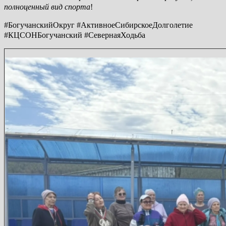
полноценный вид спорта
!
#БогучанскийОкруг #АктивноеСибирскоеДолголетие
#КЦСОНБогучанский #СевернаяХодьба