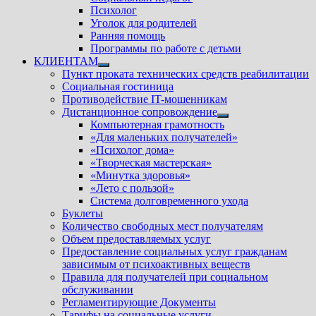
Психолог
Уголок для родителей
Ранняя помощь
Программы по работе с детьми
КЛИЕНТАМ
Показать
Пункт проката технических средств реабилитации
подменю
Социальная гостиница
Противодействие IT-мошенникам
Дистанционное сопровождение
Показать
Компьютерная грамотность
подменю
«Для маленьких получателей»
«Психолог дома»
«Творческая мастерская»
«Минутка здоровья»
«Лето с пользой»
Система долговременного ухода
Буклеты
Количество свободных мест получателям
Объем предоставляемых услуг
Предоставление социальных услуг гражданам
зависимым от психоактивных веществ
Правила для получателей при социальном
обслуживании
Регламентирующие Документы
Тарифы на социальные услуги