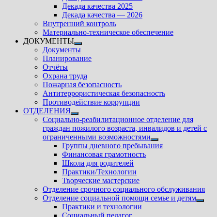
подменю
Декада качества 2025
Декада качества — 2026
Внутренний контроль
Материально-техническое обеспечение
ДОКУМЕНТЫ
Показать
Документы
подменю
Планирование
Отчёты
Охрана труда
Пожарная безопасность
Антитеррористическая безопасность
Противодействие коррупции
ОТДЕЛЕНИЯ
Показать
Социально-реабилитационное отделение для
подменю
граждан пожилого возраста, инвалидов и детей с
ограниченными возможностями
Показать
Группы дневного пребывания
подменю
Финансовая грамотность
Школа для родителей
Практики/Технологии
Творческие мастерские
Отделение срочного социального обслуживания
Отделение социальной помощи семье и детям
Показ
Практики и технологии
подм
Социальный педагог