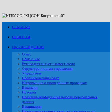
Перейти
к
содержимому
ГЛАВНАЯ
НОВОСТИ
ОБ УЧРЕЖДЕНИИ
О нас
СМИ о нас
Руководитель и его заместители
Структура и орган управления
Учредитель
Попечительский совет
Информация о проведённых проверках
Вакансии
История
Политика конфиденциальности персональных
данных
Вакцинация
Независимая оценка качества оказания услуг