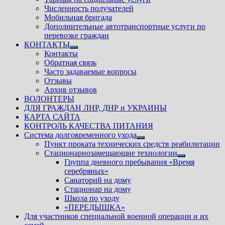
Численность получателей
Мобильная бригада
Дополнительные автотранспортные услуги по
перевозке граждан
КОНТАКТЫ
Показать
Контакты
подменю
Обратная связь
Часто задаваемые вопросы
Отзывы
Архив отзывов
ВОЛОНТЕРЫ
ДЛЯ ГРАЖДАН ЛНР, ДНР и УКРАИНЫ
КАРТА САЙТА
КОНТРОЛЬ КАЧЕСТВА ПИТАНИЯ
Система долговременного ухода
Показать
Пункт проката технических средств реабилитации
подменю
Стационарнозамещающие технологии
Показать
Группа дневного пребывания «Время
подменю
серебряных»
Санаторий на дому
Стационар на дому
Школа по уходу
«ПЕРЕДЫШКА»
Для участников специальной военной операции и их