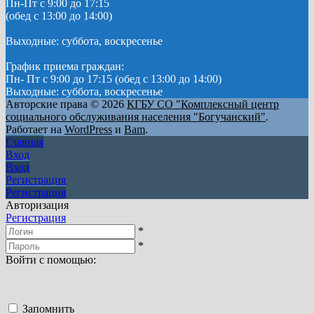
Пн-Пт с 9:00 до 17:15
(обед с 13:00 до 14:00)
Выходные: суббота, воскресенье
График приема граждан:
Пн- Пт с 9:00 до 17:15 (обед с 13:00 до 14:00)
Выходные: суббота, воскресенье
Авторские права © 2026
КГБУ СО "Комплексный центр
социального обслуживания населения "Богучанский"
.
Работает на
WordPress
и
Bam
.
Главная
Вход
Вход
Регистрация
Регистрация
Авторизация
Регистрация
*
*
Войти с помощью:
Запомнить