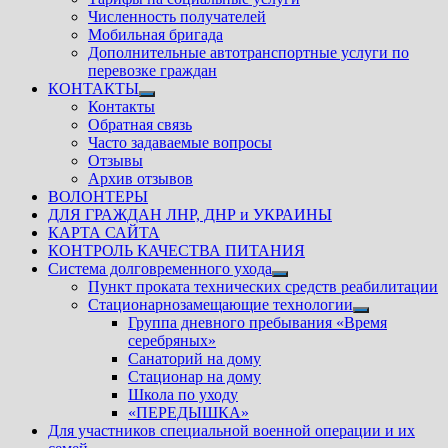
Численность получателей
Мобильная бригада
Дополнительные автотранспортные услуги по
перевозке граждан
КОНТАКТЫ
Показать
Контакты
подменю
Обратная связь
Часто задаваемые вопросы
Отзывы
Архив отзывов
ВОЛОНТЕРЫ
ДЛЯ ГРАЖДАН ЛНР, ДНР и УКРАИНЫ
КАРТА САЙТА
КОНТРОЛЬ КАЧЕСТВА ПИТАНИЯ
Система долговременного ухода
Показать
Пункт проката технических средств реабилитации
подменю
Стационарнозамещающие технологии
Показать
Группа дневного пребывания «Время
подменю
серебряных»
Санаторий на дому
Стационар на дому
Школа по уходу
«ПЕРЕДЫШКА»
Для участников специальной военной операции и их