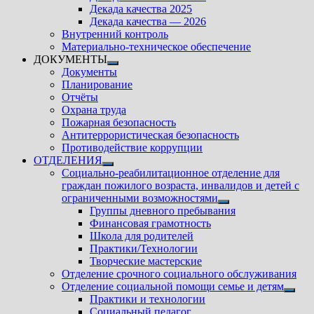
подменю
Декада качества 2025
Декада качества — 2026
Внутренний контроль
Материально-техническое обеспечение
ДОКУМЕНТЫ
Показать
Документы
подменю
Планирование
Отчёты
Охрана труда
Пожарная безопасность
Антитеррористическая безопасность
Противодействие коррупции
ОТДЕЛЕНИЯ
Показать
Социально-реабилитационное отделение для
подменю
граждан пожилого возраста, инвалидов и детей с
ограниченными возможностями
Показать
Группы дневного пребывания
подменю
Финансовая грамотность
Школа для родителей
Практики/Технологии
Творческие мастерские
Отделение срочного социального обслуживания
Отделение социальной помощи семье и детям
Показ
Практики и технологии
подм
Социальный педагог