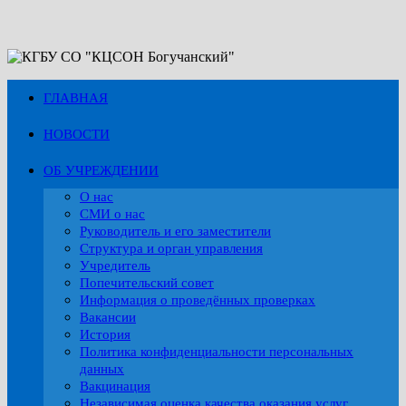
Перейти
к
содержимому
ГЛАВНАЯ
НОВОСТИ
ОБ УЧРЕЖДЕНИИ
О нас
СМИ о нас
Руководитель и его заместители
Структура и орган управления
Учредитель
Попечительский совет
Информация о проведённых проверках
Вакансии
История
Политика конфиденциальности персональных
данных
Вакцинация
Независимая оценка качества оказания услуг