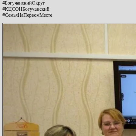
#БогучанскийОкруг
#КЦСОНБогучанский
#СемьяНаПервомМесте