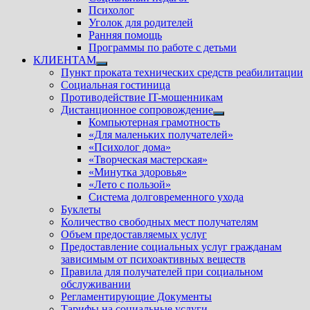
Психолог
Уголок для родителей
Ранняя помощь
Программы по работе с детьми
КЛИЕНТАМ
Показать
Пункт проката технических средств реабилитации
подменю
Социальная гостиница
Противодействие IT-мошенникам
Дистанционное сопровождение
Показать
Компьютерная грамотность
подменю
«Для маленьких получателей»
«Психолог дома»
«Творческая мастерская»
«Минутка здоровья»
«Лето с пользой»
Система долговременного ухода
Буклеты
Количество свободных мест получателям
Объем предоставляемых услуг
Предоставление социальных услуг гражданам
зависимым от психоактивных веществ
Правила для получателей при социальном
обслуживании
Регламентирующие Документы
Тарифы на социальные услуги