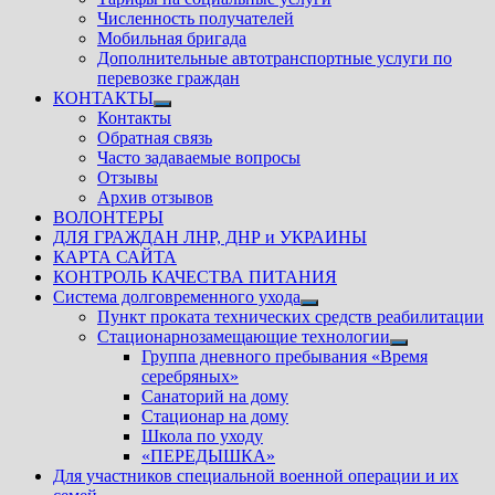
Численность получателей
Мобильная бригада
Дополнительные автотранспортные услуги по
перевозке граждан
КОНТАКТЫ
Показать
Контакты
подменю
Обратная связь
Часто задаваемые вопросы
Отзывы
Архив отзывов
ВОЛОНТЕРЫ
ДЛЯ ГРАЖДАН ЛНР, ДНР и УКРАИНЫ
КАРТА САЙТА
КОНТРОЛЬ КАЧЕСТВА ПИТАНИЯ
Система долговременного ухода
Показать
Пункт проката технических средств реабилитации
подменю
Стационарнозамещающие технологии
Показать
Группа дневного пребывания «Время
подменю
серебряных»
Санаторий на дому
Стационар на дому
Школа по уходу
«ПЕРЕДЫШКА»
Для участников специальной военной операции и их