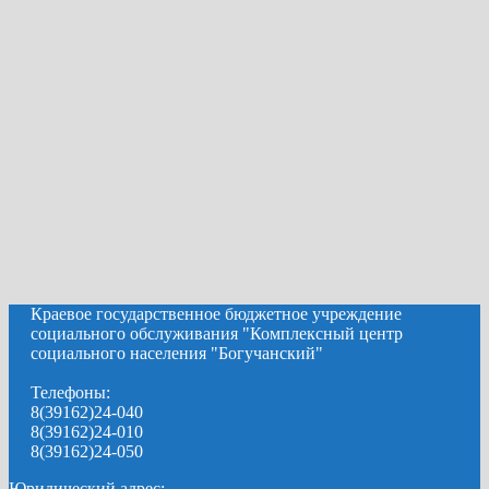
Краевое государственное бюджетное учреждение
социального обслуживания "Комплексный центр
социального населения "Богучанский"
Телефоны:
8(39162)24-040
8(39162)24-010
8(39162)24-050
Юридический адрес: