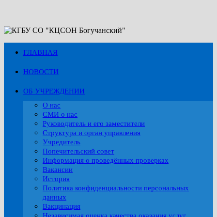
Перейти
к
содержимому
ГЛАВНАЯ
НОВОСТИ
ОБ УЧРЕЖДЕНИИ
О нас
СМИ о нас
Руководитель и его заместители
Структура и орган управления
Учредитель
Попечительский совет
Информация о проведённых проверках
Вакансии
История
Политика конфиденциальности персональных
данных
Вакцинация
Независимая оценка качества оказания услуг