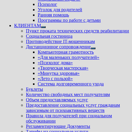
Психолог
Уголок для родителей
Ранняя помощь
Программы по работе с детьми
КЛИЕНТАМ
Показать
Пункт проката технических средств реабилитации
подменю
Социальная гостиница
Противодействие IT-мошенникам
Дистанционное сопровождение
Показать
Компьютерная грамотность
подменю
«Для маленьких получателей»
«Психолог дома»
«Творческая мастерская»
«Минутка здоровья»
«Лето с пользой»
Система долговременного ухода
Буклеты
Количество свободных мест получателям
Объем предоставляемых услуг
Предоставление социальных услуг гражданам
зависимым от психоактивных веществ
Правила для получателей при социальном
обслуживании
Регламентирующие Документы
Тарифы на социальные услуги