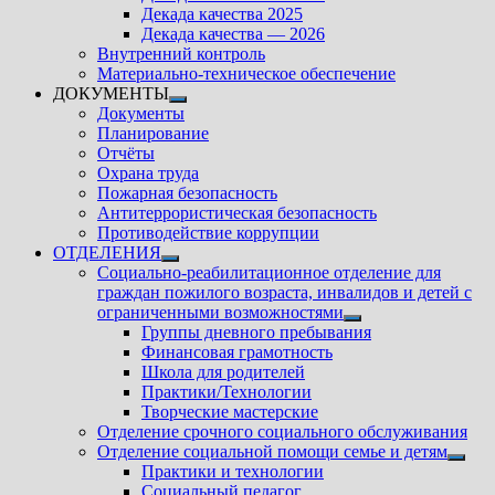
подменю
Декада качества 2025
Декада качества — 2026
Внутренний контроль
Материально-техническое обеспечение
ДОКУМЕНТЫ
Показать
Документы
подменю
Планирование
Отчёты
Охрана труда
Пожарная безопасность
Антитеррористическая безопасность
Противодействие коррупции
ОТДЕЛЕНИЯ
Показать
Социально-реабилитационное отделение для
подменю
граждан пожилого возраста, инвалидов и детей с
ограниченными возможностями
Показать
Группы дневного пребывания
подменю
Финансовая грамотность
Школа для родителей
Практики/Технологии
Творческие мастерские
Отделение срочного социального обслуживания
Отделение социальной помощи семье и детям
Показ
Практики и технологии
подм
Социальный педагог