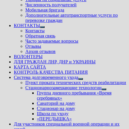
Численность получателей
Мобильная бригада
Дополнительные автотранспортные услуги по
перевозке граждан
КОНТАКТЫ
Показать
Контакты
подменю
Обратная связь
Часто задаваемые вопросы
Отзывы
Архив отзывов
ВОЛОНТЕРЫ
ДЛЯ ГРАЖДАН ЛНР, ДНР и УКРАИНЫ
КАРТА САЙТА
КОНТРОЛЬ КАЧЕСТВА ПИТАНИЯ
Система долговременного ухода
Показать
Пункт проката технических средств реабилитации
подменю
Стационарнозамещающие технологии
Показать
Группа дневного пребывания «Время
подменю
серебряных»
Санаторий на дому
Стационар на дому
Школа по уходу
«ПЕРЕДЫШКА»
Для участников специальной военной операции и их