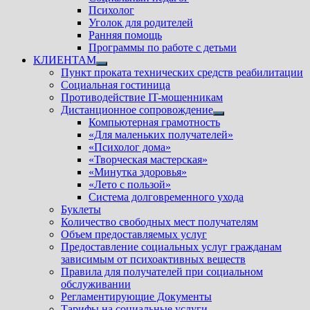
Психолог
Уголок для родителей
Ранняя помощь
Программы по работе с детьми
КЛИЕНТАМ
Показать
Пункт проката технических средств реабилитации
подменю
Социальная гостиница
Противодействие IT-мошенникам
Дистанционное сопровождение
Показать
Компьютерная грамотность
подменю
«Для маленьких получателей»
«Психолог дома»
«Творческая мастерская»
«Минутка здоровья»
«Лето с пользой»
Система долговременного ухода
Буклеты
Количество свободных мест получателям
Объем предоставляемых услуг
Предоставление социальных услуг гражданам
зависимым от психоактивных веществ
Правила для получателей при социальном
обслуживании
Регламентирующие Документы
Тарифы на социальные услуги