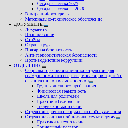
подменю
Декада качества 2025
Декада качества — 2026
Внутренний контроль
Материально-техническое обеспечение
ДОКУМЕНТЫ
Показать
Документы
подменю
Планирование
Отчёты
Охрана труда
Пожарная безопасность
Антитеррористическая безопасность
Противодействие коррупции
ОТДЕЛЕНИЯ
Показать
Социально-реабилитационное отделение для
подменю
граждан пожилого возраста, инвалидов и детей с
ограниченными возможностями
Показать
Группы дневного пребывания
подменю
Финансовая грамотность
Школа для родителей
Практики/Технологии
Творческие мастерские
Отделение срочного социального обслуживания
Отделение социальной помощи семье и детям
Показ
Практики и технологии
подм
Социальный педагог