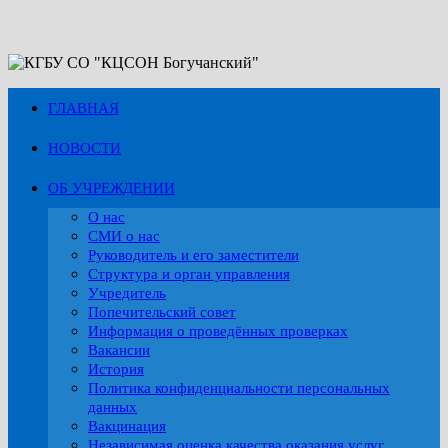
Перейти
к
содержимому
ГЛАВНАЯ
НОВОСТИ
ОБ УЧРЕЖДЕНИИ
О нас
СМИ о нас
Руководитель и его заместители
Структура и орган управления
Учредитель
Попечительский совет
Информация о проведённых проверках
Вакансии
История
Политика конфиденциальности персональных
данных
Вакцинация
Независимая оценка качества оказания услуг