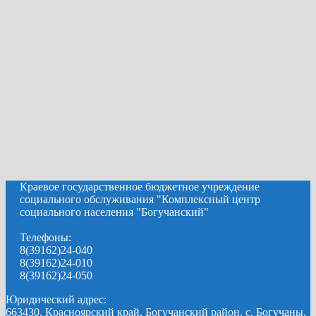
Краевое государственное бюджетное учреждение
социального обслуживания "Комплексный центр
социального населения "Богучанский"
Телефоны:
8(39162)24-040
8(39162)24-010
8(39162)24-050
Юридический адрес:
663430, Красноярский край, Богучанский район, с. Богучаны,