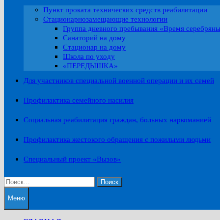
Пункт проката технических средств реабилитации
Стационарнозамещающие технологии
Группа дневного пребывания «Время серебрян
Санаторий на дому
Стационар на дому
Школа по уходу
«ПЕРЕДЫШКА»
Для участников специальной военной операции и их семей
Профилактика семейного насилия
Социальная реабилитация граждан, больных наркоманией
Профилактика жестокого обращения с пожилыми людьми
Специальный проект «Вызов»
Найти:
Меню