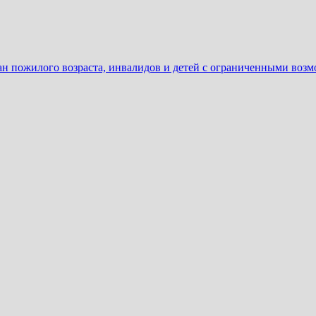
ан пожилого возраста, инвалидов и детей с ограниченными воз
ать
еню