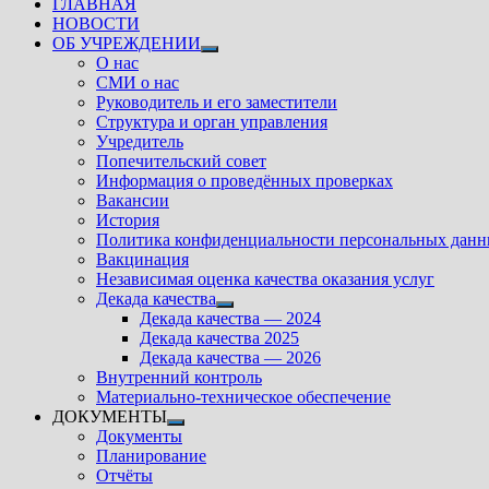
ГЛАВНАЯ
НОВОСТИ
ОБ УЧРЕЖДЕНИИ
Показать
О нас
подменю
СМИ о нас
Руководитель и его заместители
Структура и орган управления
Учредитель
Попечительский совет
Информация о проведённых проверках
Вакансии
История
Политика конфиденциальности персональных дан
Вакцинация
Независимая оценка качества оказания услуг
Декада качества
Показать
Декада качества — 2024
подменю
Декада качества 2025
Декада качества — 2026
Внутренний контроль
Материально-техническое обеспечение
ДОКУМЕНТЫ
Показать
Документы
подменю
Планирование
Отчёты