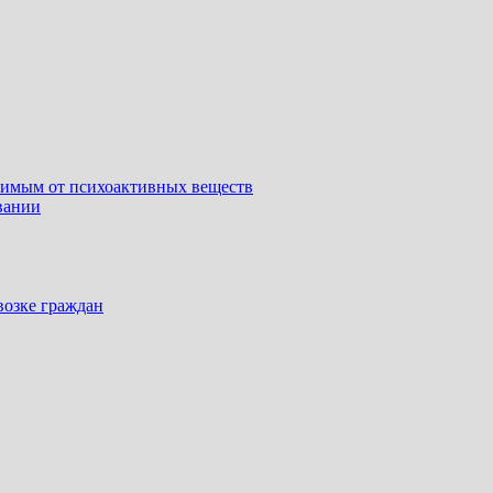
симым от психоактивных веществ
вании
возке граждан