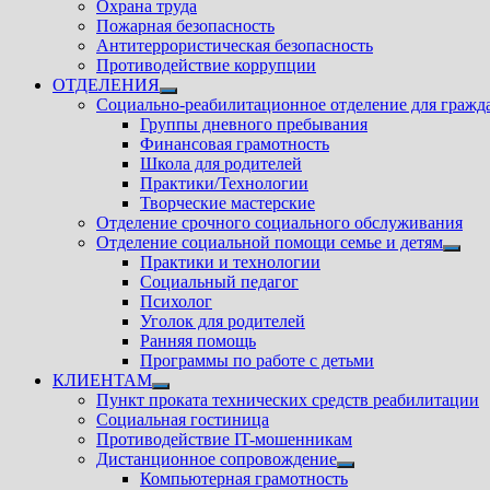
Охрана труда
Пожарная безопасность
Антитеррористическая безопасность
Противодействие коррупции
ОТДЕЛЕНИЯ
Показать
Социально-реабилитационное отделение для гражд
подменю
Группы дневного пребывания
Финансовая грамотность
Школа для родителей
Практики/Технологии
Творческие мастерские
Отделение срочного социального обслуживания
Отделение социальной помощи семье и детям
Показ
Практики и технологии
подм
Социальный педагог
Психолог
Уголок для родителей
Ранняя помощь
Программы по работе с детьми
КЛИЕНТАМ
Показать
Пункт проката технических средств реабилитации
подменю
Социальная гостиница
Противодействие IT-мошенникам
Дистанционное сопровождение
Показать
Компьютерная грамотность
подменю