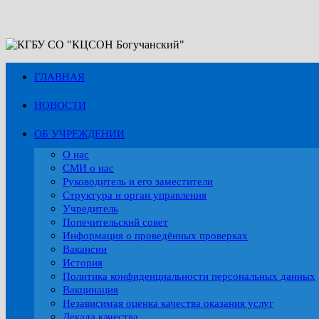
Перейти
к
содержимому
ГЛАВНАЯ
НОВОСТИ
ОБ УЧРЕЖДЕНИИ
О нас
СМИ о нас
Руководитель и его заместители
Структура и орган управления
Учредитель
Попечительский совет
Информация о проведённых проверках
Вакансии
История
Политика конфиденциальности персональных данных
Вакцинация
Независимая оценка качества оказания услуг
Декада качества