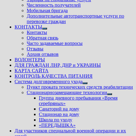
Численность получателей
Мобильная бригада
Дополнительные автотранспортные услуги по
перевозке граждан
КОНТАКТЫ
Показать
Контакты
подменю
Обратная связь
Часто задаваемые вопросы
Отзывы
Архив отзывов
ВОЛОНТЕРЫ
ДЛЯ ГРАЖДАН ЛНР, ДНР и УКРАИНЫ
КАРТА САЙТА
КОНТРОЛЬ КАЧЕСТВА ПИТАНИЯ
Система долговременного ухода
Показать
Пункт проката технических средств реабилитации
подменю
Стационарнозамещающие технологии
Показать
Группа дневного пребывания «Время
подменю
серебряных»
Санаторий на дому
Стационар на дому
Школа по уходу
«ПЕРЕДЫШКА»
Для участников специальной военной операции и их