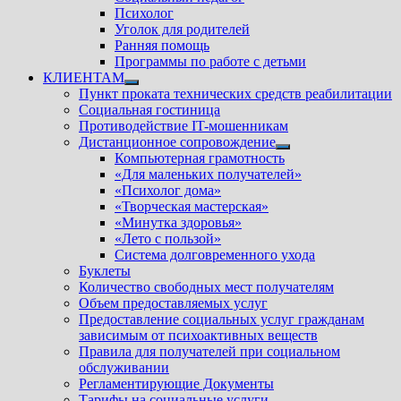
Психолог
Уголок для родителей
Ранняя помощь
Программы по работе с детьми
КЛИЕНТАМ
Показать
Пункт проката технических средств реабилитации
подменю
Социальная гостиница
Противодействие IT-мошенникам
Дистанционное сопровождение
Показать
Компьютерная грамотность
подменю
«Для маленьких получателей»
«Психолог дома»
«Творческая мастерская»
«Минутка здоровья»
«Лето с пользой»
Система долговременного ухода
Буклеты
Количество свободных мест получателям
Объем предоставляемых услуг
Предоставление социальных услуг гражданам
зависимым от психоактивных веществ
Правила для получателей при социальном
обслуживании
Регламентирующие Документы
Тарифы на социальные услуги