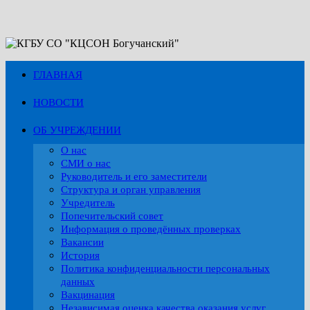
Перейти
к
содержимому
ГЛАВНАЯ
НОВОСТИ
ОБ УЧРЕЖДЕНИИ
О нас
СМИ о нас
Руководитель и его заместители
Структура и орган управления
Учредитель
Попечительский совет
Информация о проведённых проверках
Вакансии
История
Политика конфиденциальности персональных
данных
Вакцинация
Независимая оценка качества оказания услуг