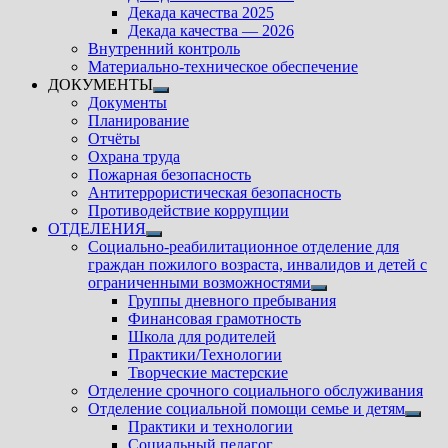
подменю
Декада качества 2025
Декада качества — 2026
Внутренний контроль
Материально-техническое обеспечение
ДОКУМЕНТЫ
Показать
Документы
подменю
Планирование
Отчёты
Охрана труда
Пожарная безопасность
Антитеррористическая безопасность
Противодействие коррупции
ОТДЕЛЕНИЯ
Показать
Социально-реабилитационное отделение для
подменю
граждан пожилого возраста, инвалидов и детей с
ограниченными возможностями
Показать
Группы дневного пребывания
подменю
Финансовая грамотность
Школа для родителей
Практики/Технологии
Творческие мастерские
Отделение срочного социального обслуживания
Отделение социальной помощи семье и детям
Показ
Практики и технологии
подм
Социальный педагог