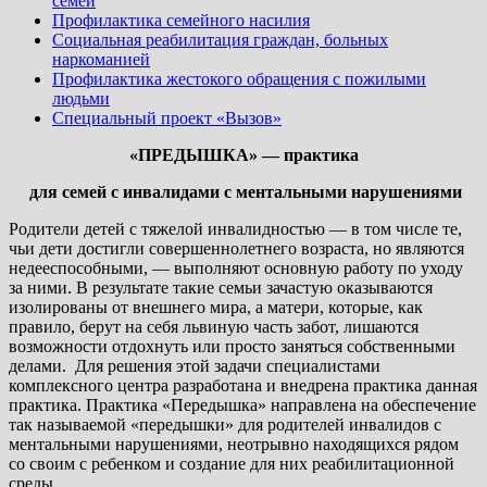
семей
Профилактика семейного насилия
Социальная реабилитация граждан, больных
наркоманией
Профилактика жестокого обращения с пожилыми
людьми
Специальный проект «Вызов»
«ПРЕДЫШКА» — практика
для семей с инвалидами с ментальными нарушениями
Родители детей с тяжелой инвалидностью — в том числе те,
чьи дети достигли совершеннолетнего возраста, но являются
недееспособными, — выполняют основную работу по уходу
за ними. В результате такие семьи зачастую оказываются
изолированы от внешнего мира, а матери, которые, как
правило, берут на себя львиную часть забот, лишаются
возможности отдохнуть или просто заняться собственными
делами. Для решения этой задачи специалистами
комплексного центра разработана и внедрена практика данная
практика. Практика «Передышка» направлена на обеспечение
так называемой «передышки» для родителей инвалидов с
ментальными нарушениями, неотрывно находящихся рядом
со своим с ребенком и создание для них реабилитационной
среды.