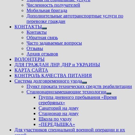
Численность получателей
Мобильная бригада
Дополнительные автотранспортные услуги по
перевозке граждан
КОНТАКТЫ
Показать
Контакты
подменю
Обратная связь
Часто задаваемые вопросы
Отзывы
Архив отзывов
ВОЛОНТЕРЫ
ДЛЯ ГРАЖДАН ЛНР, ДНР и УКРАИНЫ
КАРТА САЙТА
КОНТРОЛЬ КАЧЕСТВА ПИТАНИЯ
Система долговременного ухода
Показать
Пункт проката технических средств реабилитации
подменю
Стационарнозамещающие технологии
Показать
Группа дневного пребывания «Время
подменю
серебряных»
Санаторий на дому
Стационар на дому
Школа по уходу
«ПЕРЕДЫШКА»
Для участников специальной военной операции и их