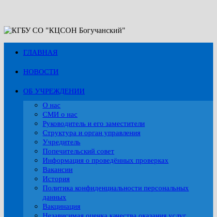
Перейти
к
содержимому
ГЛАВНАЯ
НОВОСТИ
ОБ УЧРЕЖДЕНИИ
О нас
СМИ о нас
Руководитель и его заместители
Структура и орган управления
Учредитель
Попечительский совет
Информация о проведённых проверках
Вакансии
История
Политика конфиденциальности персональных
данных
Вакцинация
Независимая оценка качества оказания услуг