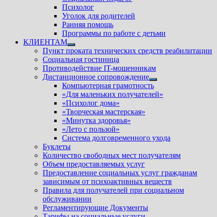
Психолог
Уголок для родителей
Ранняя помощь
Программы по работе с детьми
КЛИЕНТАМ
Показать
Пункт проката технических средств реабилитации
подменю
Социальная гостиница
Противодействие IT-мошенникам
Дистанционное сопровождение
Показать
Компьютерная грамотность
подменю
«Для маленьких получателей»
«Психолог дома»
«Творческая мастерская»
«Минутка здоровья»
«Лето с пользой»
Система долговременного ухода
Буклеты
Количество свободных мест получателям
Объем предоставляемых услуг
Предоставление социальных услуг гражданам
зависимым от психоактивных веществ
Правила для получателей при социальном
обслуживании
Регламентирующие Документы
Тарифы на социальные услуги