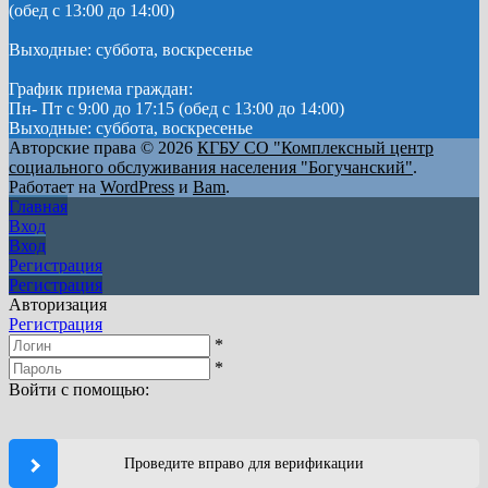
(обед с 13:00 до 14:00)
Выходные: суббота, воскресенье
График приема граждан:
Пн- Пт с 9:00 до 17:15 (обед с 13:00 до 14:00)
Выходные: суббота, воскресенье
Авторские права © 2026
КГБУ СО "Комплексный центр
социального обслуживания населения "Богучанский"
.
Работает на
WordPress
и
Bam
.
Главная
Вход
Вход
Регистрация
Регистрация
Авторизация
Регистрация
*
*
Войти с помощью:
Проведите вправо для верификации