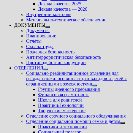
подменю
Декада качества 2025
Декада качества — 2026
Внутренний контроль
Материально-техническое обеспечение
ДОКУМЕНТЫ
Показать
Документы
подменю
Планирование
Отчёты
Охрана труда
Пожарная безопасность
Антитеррористическая безопасность
Противодействие коррупции
ОТДЕЛЕНИЯ
Показать
Социально-реабилитационное отделение для
подменю
граждан пожилого возраста, инвалидов и детей с
ограниченными возможностями
Показать
Группы дневного пребывания
подменю
Финансовая грамотность
Школа для родителей
Практики/Технологии
Творческие мастерские
Отделение срочного социального обслуживания
Отделение социальной помощи семье и детям
Показ
Практики и технологии
подм
Социальный педагог