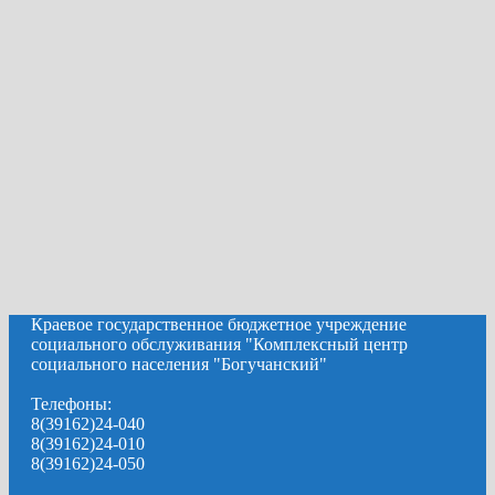
Краевое государственное бюджетное учреждение
социального обслуживания "Комплексный центр
социального населения "Богучанский"
Телефоны:
8(39162)24-040
8(39162)24-010
8(39162)24-050