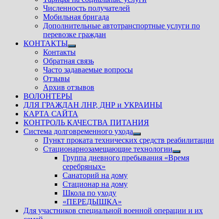
Численность получателей
Мобильная бригада
Дополнительные автотранспортные услуги по
перевозке граждан
КОНТАКТЫ
Показать
Контакты
подменю
Обратная связь
Часто задаваемые вопросы
Отзывы
Архив отзывов
ВОЛОНТЕРЫ
ДЛЯ ГРАЖДАН ЛНР, ДНР и УКРАИНЫ
КАРТА САЙТА
КОНТРОЛЬ КАЧЕСТВА ПИТАНИЯ
Система долговременного ухода
Показать
Пункт проката технических средств реабилитации
подменю
Стационарнозамещающие технологии
Показать
Группа дневного пребывания «Время
подменю
серебряных»
Санаторий на дому
Стационар на дому
Школа по уходу
«ПЕРЕДЫШКА»
Для участников специальной военной операции и их