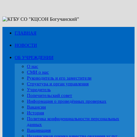
Перейти
к
содержимому
ГЛАВНАЯ
НОВОСТИ
ОБ УЧРЕЖДЕНИИ
О нас
СМИ о нас
Руководитель и его заместители
Структура и орган управления
Учредитель
Попечительский совет
Информация о проведённых проверках
Вакансии
История
Политика конфиденциальности персональных
данных
Вакцинация
Независимая оценка качества оказания услуг