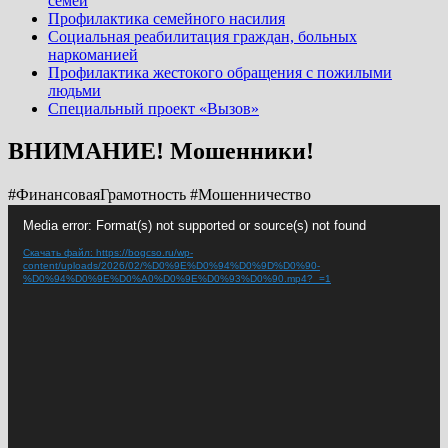
семей
Профилактика семейного насилия
Социальная реабилитация граждан, больных
наркоманией
Профилактика жестокого обращения с пожилыми
людьми
Специальный проект «Вызов»
ВНИМАНИЕ! Мошенники!
#ФинансоваяГрамотность
#Мошенничество
Видеоплеер
Media error: Format(s) not supported or source(s) not found
Скачать файл: https://bogcso.ru/wp-
content/uploads/2026/02/%D0%9E%D0%94%D0%9D%D0%90-
%D0%94%D0%9E%D0%A0%D0%9E%D0%93%D0%90.mp4?_=1