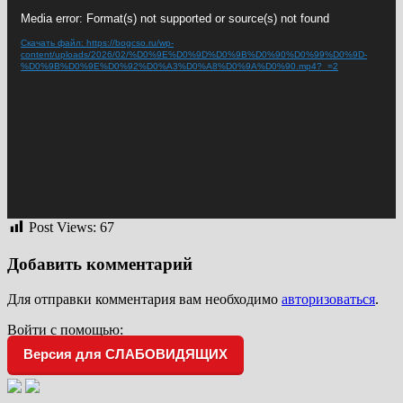
Видеоплеер
Media error: Format(s) not supported or source(s) not found
Скачать файл: https://bogcso.ru/wp-
content/uploads/2026/02/%D0%9E%D0%9D%D0%9B%D0%90%D0%99%D0%9D-
%D0%9B%D0%9E%D0%92%D0%A3%D0%A8%D0%9A%D0%90.mp4?_=2
Post Views:
67
Добавить комментарий
Для отправки комментария вам необходимо
авторизоваться
.
Войти с помощью:
Версия для СЛАБОВИДЯЩИХ