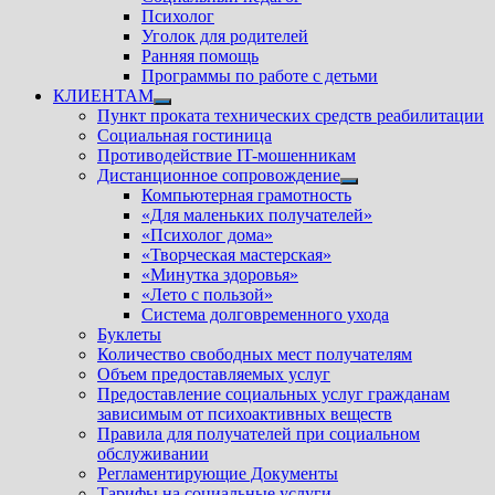
Психолог
Уголок для родителей
Ранняя помощь
Программы по работе с детьми
КЛИЕНТАМ
Показать
Пункт проката технических средств реабилитации
подменю
Социальная гостиница
Противодействие IT-мошенникам
Дистанционное сопровождение
Показать
Компьютерная грамотность
подменю
«Для маленьких получателей»
«Психолог дома»
«Творческая мастерская»
«Минутка здоровья»
«Лето с пользой»
Система долговременного ухода
Буклеты
Количество свободных мест получателям
Объем предоставляемых услуг
Предоставление социальных услуг гражданам
зависимым от психоактивных веществ
Правила для получателей при социальном
обслуживании
Регламентирующие Документы
Тарифы на социальные услуги