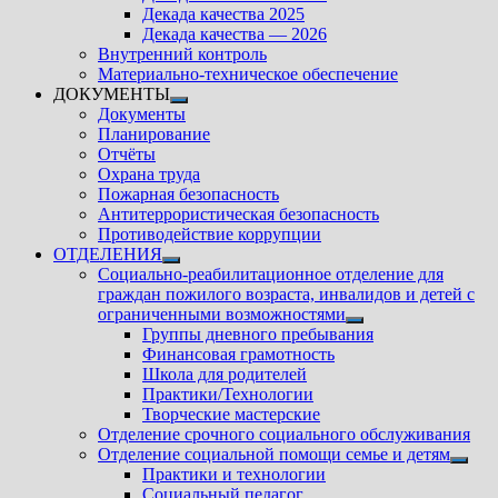
подменю
Декада качества 2025
Декада качества — 2026
Внутренний контроль
Материально-техническое обеспечение
ДОКУМЕНТЫ
Показать
Документы
подменю
Планирование
Отчёты
Охрана труда
Пожарная безопасность
Антитеррористическая безопасность
Противодействие коррупции
ОТДЕЛЕНИЯ
Показать
Социально-реабилитационное отделение для
подменю
граждан пожилого возраста, инвалидов и детей с
ограниченными возможностями
Показать
Группы дневного пребывания
подменю
Финансовая грамотность
Школа для родителей
Практики/Технологии
Творческие мастерские
Отделение срочного социального обслуживания
Отделение социальной помощи семье и детям
Показ
Практики и технологии
подм
Социальный педагог