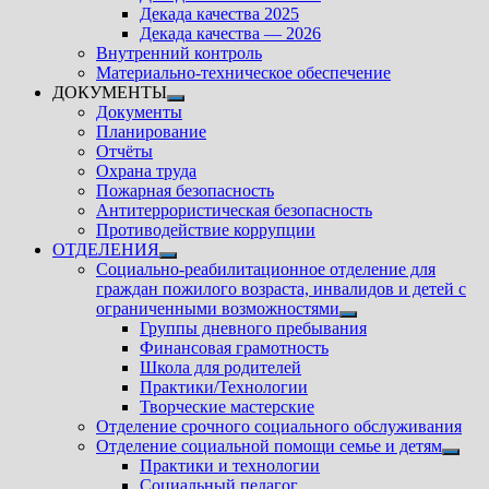
подменю
Декада качества 2025
Декада качества — 2026
Внутренний контроль
Материально-техническое обеспечение
ДОКУМЕНТЫ
Показать
Документы
подменю
Планирование
Отчёты
Охрана труда
Пожарная безопасность
Антитеррористическая безопасность
Противодействие коррупции
ОТДЕЛЕНИЯ
Показать
Социально-реабилитационное отделение для
подменю
граждан пожилого возраста, инвалидов и детей с
ограниченными возможностями
Показать
Группы дневного пребывания
подменю
Финансовая грамотность
Школа для родителей
Практики/Технологии
Творческие мастерские
Отделение срочного социального обслуживания
Отделение социальной помощи семье и детям
Показ
Практики и технологии
подм
Социальный педагог