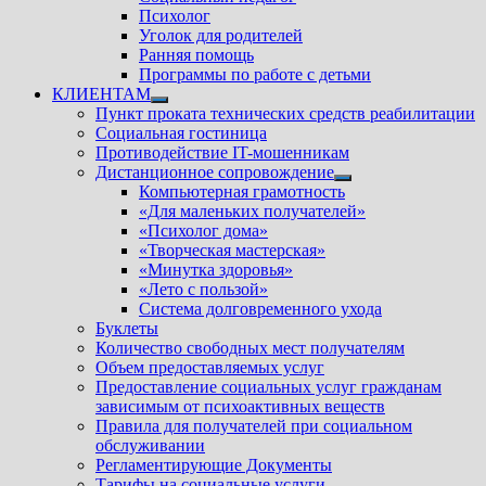
Психолог
Уголок для родителей
Ранняя помощь
Программы по работе с детьми
КЛИЕНТАМ
Показать
Пункт проката технических средств реабилитации
подменю
Социальная гостиница
Противодействие IT-мошенникам
Дистанционное сопровождение
Показать
Компьютерная грамотность
подменю
«Для маленьких получателей»
«Психолог дома»
«Творческая мастерская»
«Минутка здоровья»
«Лето с пользой»
Система долговременного ухода
Буклеты
Количество свободных мест получателям
Объем предоставляемых услуг
Предоставление социальных услуг гражданам
зависимым от психоактивных веществ
Правила для получателей при социальном
обслуживании
Регламентирующие Документы
Тарифы на социальные услуги