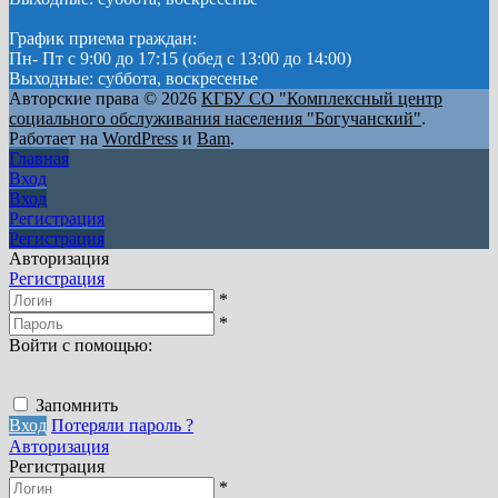
График приема граждан:
Пн- Пт с 9:00 до 17:15 (обед с 13:00 до 14:00)
Выходные: суббота, воскресенье
Авторские права © 2026
КГБУ СО "Комплексный центр
социального обслуживания населения "Богучанский"
.
Работает на
WordPress
и
Bam
.
Главная
Вход
Вход
Регистрация
Регистрация
Авторизация
Регистрация
*
*
Войти с помощью:
Запомнить
Вход
Потеряли пароль ?
Авторизация
Регистрация
*