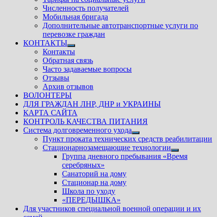
Численность получателей
Мобильная бригада
Дополнительные автотранспортные услуги по
перевозке граждан
КОНТАКТЫ
Показать
Контакты
подменю
Обратная связь
Часто задаваемые вопросы
Отзывы
Архив отзывов
ВОЛОНТЕРЫ
ДЛЯ ГРАЖДАН ЛНР, ДНР и УКРАИНЫ
КАРТА САЙТА
КОНТРОЛЬ КАЧЕСТВА ПИТАНИЯ
Система долговременного ухода
Показать
Пункт проката технических средств реабилитации
подменю
Стационарнозамещающие технологии
Показать
Группа дневного пребывания «Время
подменю
серебряных»
Санаторий на дому
Стационар на дому
Школа по уходу
«ПЕРЕДЫШКА»
Для участников специальной военной операции и их