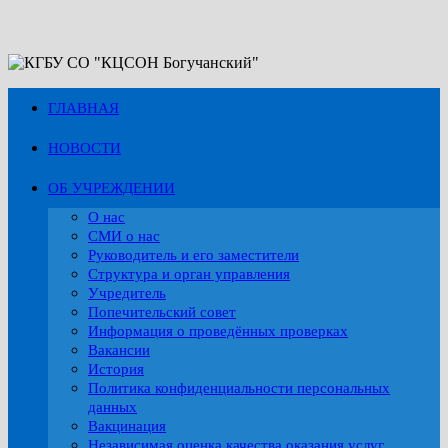
Перейти
к
содержимому
ГЛАВНАЯ
НОВОСТИ
ОБ УЧРЕЖДЕНИИ
О нас
СМИ о нас
Руководитель и его заместители
Структура и орган управления
Учредитель
Попечительский совет
Информация о проведённых проверках
Вакансии
История
Политика конфиденциальности персональных
данных
Вакцинация
Независимая оценка качества оказания услуг